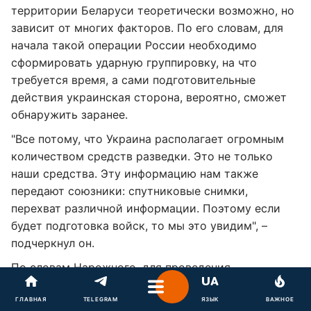
территории Беларуси теоретически возможно, но
зависит от многих факторов. По его словам, для
начала такой операции России необходимо
сформировать ударную группировку, на что
требуется время, а сами подготовительные
действия украинская сторона, вероятно, сможет
обнаружить заранее.
"Все потому, что Украина располагает огромным
количеством средств разведки. Это не только
наши средства. Эту информацию нам также
передают союзники: спутниковые снимки,
перехват различной информации. Поэтому если
будет подготовка войск, то мы это увидим", –
подчеркнул он.
По словам Нарожного, для проведения
наступательных действий с территории Беларуси
российским войскам необходимо сформировать
ГЛАВНАЯ
TELEGRAM
ЯЗЫК
ВАЖНОЕ