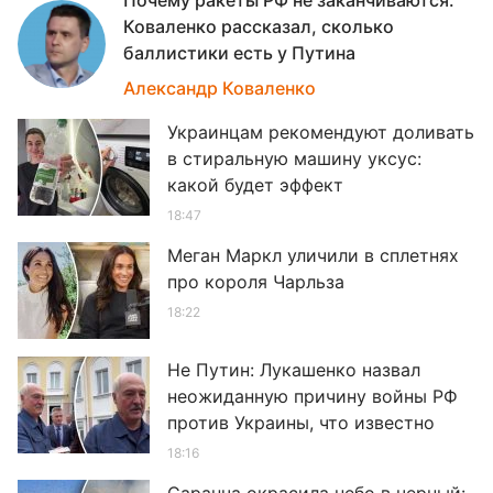
Почему ракеты РФ не заканчиваются:
Коваленко рассказал, сколько
баллистики есть у Путина
19
Александр Коваленко
Украинцам рекомендуют доливать
в стиральную машину уксус:
какой будет эффект
18:47
Меган Маркл уличили в сплетнях
про короля Чарльза
18:22
Не Путин: Лукашенко назвал
неожиданную причину войны РФ
против Украины, что известно
18:16