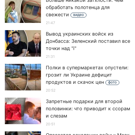
Больше никакой затхлости: чем
обработать полотенца для
свежести
видео
21:47
Вывод украинских войск из
Донбасса: Зеленский поставил все
точки над "i"
21:31
Полки в супермаркетах опустели:
грозит ли Украине дефицит
продуктов и скачок цен
фото
20:52
Запретные подарки для второй
половинки: что приводит к ссорам
и слезам
20:51