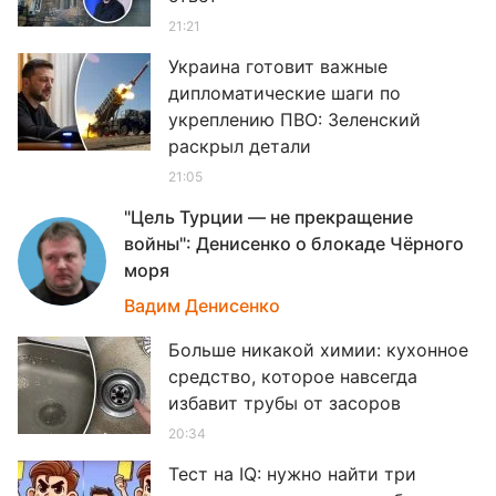
21:21
Украина готовит важные
дипломатические шаги по
укреплению ПВО: Зеленский
раскрыл детали
21:05
"Цель Турции — не прекращение
войны": Денисенко о блокаде Чёрного
моря
20
Вадим Денисенко
Больше никакой химии: кухонное
средство, которое навсегда
избавит трубы от засоров
20:34
Тест на IQ: нужно найти три