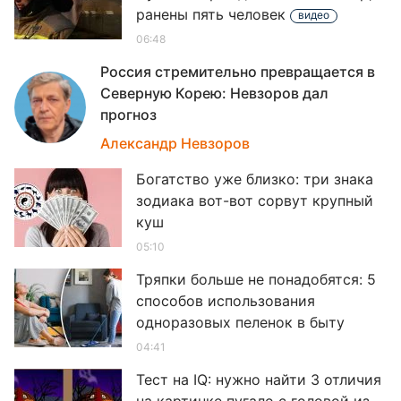
ранены пять человек
видео
06:48
Россия стремительно превращается в
Северную Корею: Невзоров дал
прогноз
06
Александр Невзоров
Богатство уже близко: три знака
зодиака вот-вот сорвут крупный
куш
05:10
Тряпки больше не понадобятся: 5
способов использования
одноразовых пеленок в быту
04:41
Тест на IQ: нужно найти 3 отличия