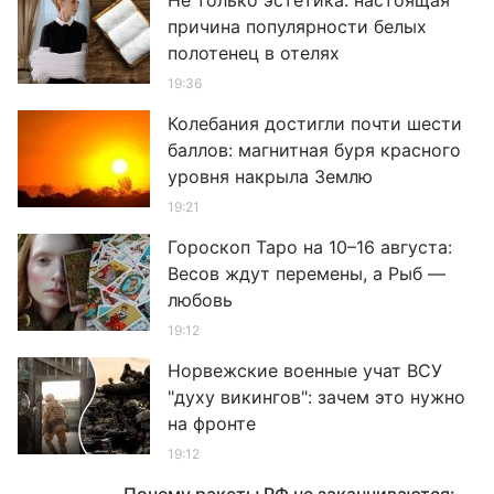
Не только эстетика: настоящая
причина популярности белых
полотенец в отелях
19:36
Колебания достигли почти шести
баллов: магнитная буря красного
уровня накрыла Землю
19:21
Гороскоп Таро на 10–16 августа:
Весов ждут перемены, а Рыб —
любовь
19:12
Норвежские военные учат ВСУ
"духу викингов": зачем это нужно
на фронте
19:12