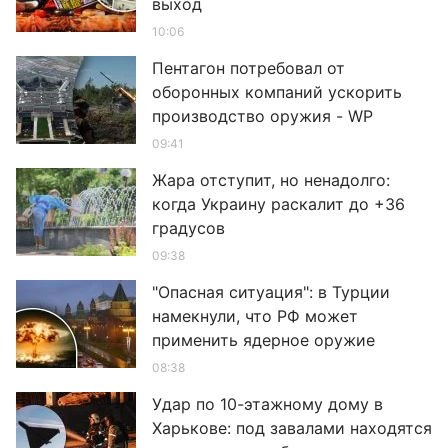
выход
10:06
Пентагон потребовал от
оборонных компаний ускорить
производство оружия - WP
09:41
Жара отступит, но ненадолго:
когда Украину раскалит до +36
градусов
09:38
"Опасная ситуация": в Турции
намекнули, что РФ может
применить ядерное оружие
08:38
Удар по 10-этажному дому в
Харькове: под завалами находятся