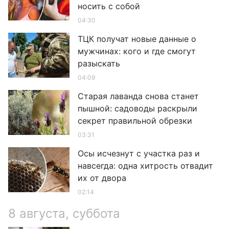
носить с собой
04:30
ТЦК получат новые данные о
мужчинах: кого и где смогут
разыскать
04:09
Старая лаванда снова станет
пышной: садоводы раскрыли
секрет правильной обрезки
03:31
Осы исчезнут с участка раз и
навсегда: одна хитрость отвадит
их от двора
02:14
8 августа, суббота