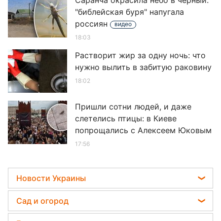
Саранча окрасила небо в черный:
"библейская буря" напугала
россиян
видео
18:03
Растворит жир за одну ночь: что
нужно вылить в забитую раковину
18:02
Пришли сотни людей, и даже
слетелись птицы: в Киеве
попрощались с Алексеем Юковым
17:56
Дочь Орбакайте стала
умопомрачительно высокой: выше
всех
17:45
Можно ли выливать на огород