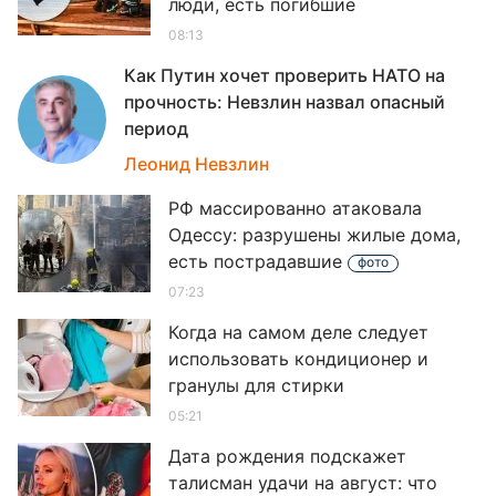
люди, есть погибшие
08:13
Как Путин хочет проверить НАТО на
прочность: Невзлин назвал опасный
период
08
Леонид Невзлин
РФ массированно атаковала
Одессу: разрушены жилые дома,
есть пострадавшие
фото
07:23
Когда на самом деле следует
использовать кондиционер и
гранулы для стирки
05:21
Дата рождения подскажет
талисман удачи на август: что