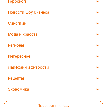
воду после варки макарон или
картофеля: что говорит наука
видео
17:31
Неожиданная польза для дома:
зачем варят лавровый лист с
корицей
16:57
Джулия Робертс повторила
культовый образ из "Красотки" на
свадьбе племянницы
16:56
В Украине почти не осталось
целых ТЭС: тревожное заявление
Зеленского
видео
16:56