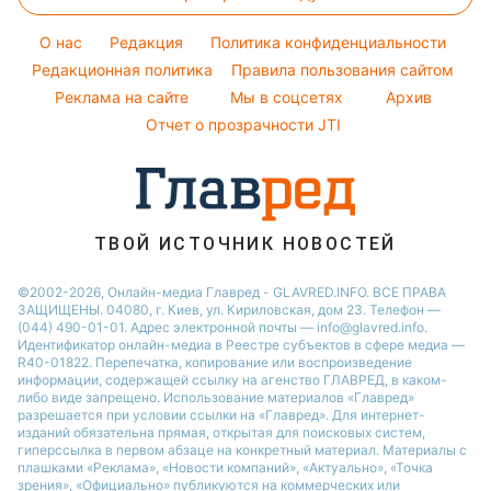
РФ объявила "свободную охоту":
где оккупанты существенно
усилят атаки дронами
16:54
Украинцам могут массово
отменить бронирование за сутки:
юрист назвал причину
16:24
Зачем опрыскивать уксусом
ключи: лайфхак решает
назойливую проблему
16:20
Второй урожай огурцов в августе
— реален: что нужно сделать с
кустами
видео
16:07