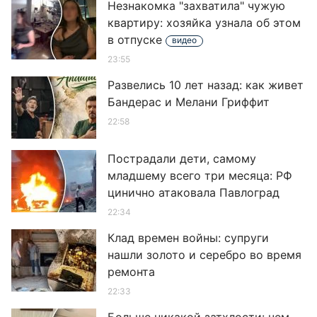
Незнакомка "захватила" чужую
квартиру: хозяйка узнала об этом
в отпуске
видео
23:55
Развелись 10 лет назад: как живет
Бандерас и Мелани Гриффит
22:58
Пострадали дети, самому
младшему всего три месяца: РФ
цинично атаковала Павлоград
22:34
Клад времен войны: супруги
нашли золото и серебро во время
ремонта
22:33