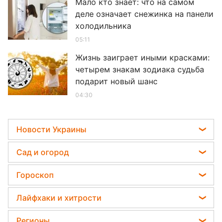
Мало кто знает: что на самом
деле означает снежинка на панели
холодильника
05:11
Жизнь заиграет иными красками:
четырем знакам зодиака судьба
подарит новый шанс
04:30
Новости Украины
Мобилизация
Сад и огород
Политика
Садовод назвал самое эффективное средство
Гороскоп
Отключения света
против сорняков
Гороскоп на завтра
Телеграм новости Украины
Лайфхаки и хитрости
Какая ошибка при поливе растений может их
Гороскоп на неделю
убить
Пенсии в Украине
Авто
Регионы