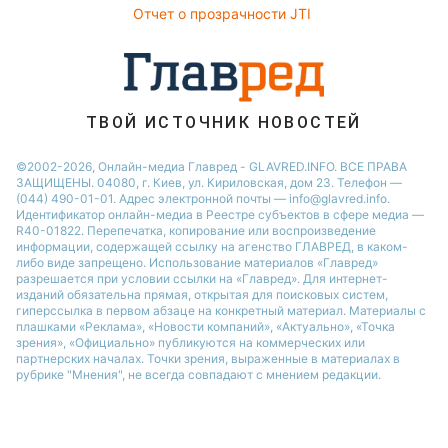
София Ротару
Отчет о прозрачности JTI
Советы от Андре Тана
Ольга Сумская
ТВОЙ ИСТОЧНИК НОВОСТЕЙ
©2002-2026, Онлайн-медиа Главред - GLAVRED.INFO. ВСЕ ПРАВА
ЗАЩИЩЕНЫ. 04080, г. Киев, ул. Кириловская, дом 23. Телефон —
(044) 490-01-01. Адрес электронной почты — info@glavred.info.
Идентификатор онлайн-медиа в Реестре cубъектов в сфере медиа —
R40-01822.
Перепечатка, копирование или воспроизведение
информации, содержащей ссылку на агенство ГЛАВРЕД, в каком-
либо виде запрещено. Использование материалов «Главред»
разрешается при условии ссылки на «Главред». Для интернет-
изданий обязательна прямая, открытая для поисковых систем,
гиперссылка в первом абзаце на конкретный материал. Материалы с
плашками «Реклама», «Новости компаний», «Актуально», «Точка
зрения», «Официально» публикуются на коммерческих или
партнерских началах. Точки зрения, выраженные в материалах в
рубрике "Мнения", не всегда совпадают с мнением редакции.