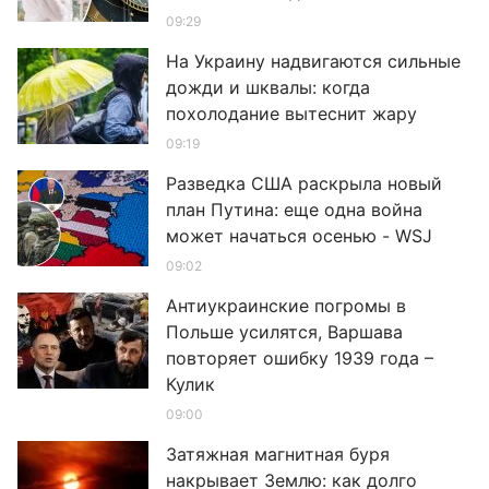
09:29
На Украину надвигаются сильные
дожди и шквалы: когда
похолодание вытеснит жару
09:19
Разведка США раскрыла новый
план Путина: еще одна война
может начаться осенью - WSJ
09:02
Антиукраинские погромы в
Польше усилятся, Варшава
повторяет ошибку 1939 года –
Кулик
09:00
Затяжная магнитная буря
накрывает Землю: как долго