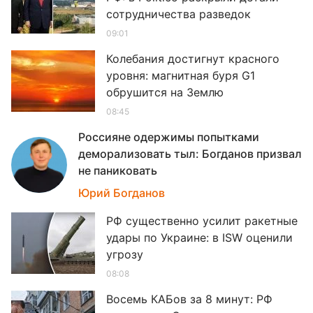
сотрудничества разведок
09:01
Колебания достигнут красного
уровня: магнитная буря G1
обрушится на Землю
08:45
Россияне одержимы попытками
деморализовать тыл: Богданов призвал
не паниковать
08
Юрий Богданов
РФ существенно усилит ракетные
удары по Украине: в ISW оценили
угрозу
08:08
Восемь КАБов за 8 минут: РФ