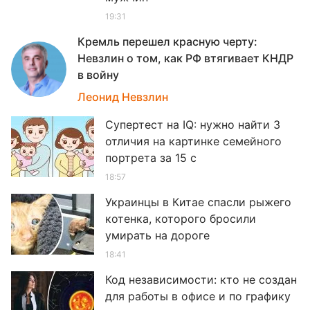
19:31
Кремль перешел красную черту:
Невзлин о том, как РФ втягивает КНДР
в войну
19
Леонид Невзлин
Супертест на IQ: нужно найти 3
отличия на картинке семейного
портрета за 15 с
18:57
Украинцы в Китае спасли рыжего
котенка, которого бросили
умирать на дороге
18:41
Код независимости: кто не создан
для работы в офисе и по графику