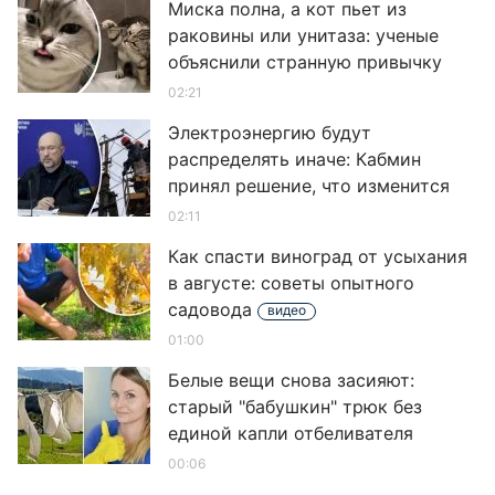
Миска полна, а кот пьет из
раковины или унитаза: ученые
объяснили странную привычку
02:21
Электроэнергию будут
распределять иначе: Кабмин
принял решение, что изменится
02:11
Как спасти виноград от усыхания
в августе: советы опытного
садовода
видео
01:00
Белые вещи снова засияют:
старый "бабушкин" трюк без
единой капли отбеливателя
00:06