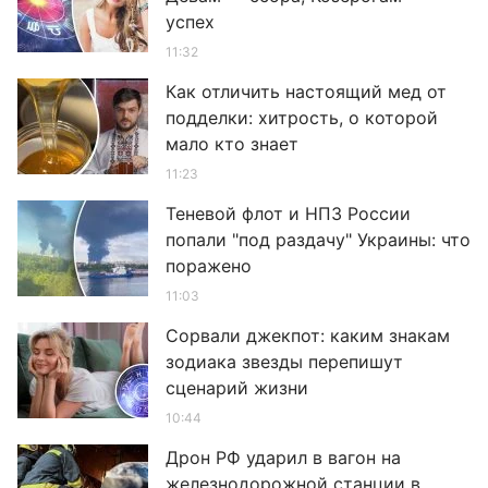
успех
11:32
Как отличить настоящий мед от
подделки: хитрость, о которой
мало кто знает
11:23
Теневой флот и НПЗ России
попали "под раздачу" Украины: что
поражено
11:03
Сорвали джекпот: каким знакам
зодиака звезды перепишут
сценарий жизни
10:44
Дрон РФ ударил в вагон на
железнодорожной станции в