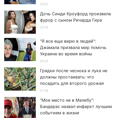
22:51
Дочь Синди Кроуфорд произвела
фурор с сыном Ричарда Гира
22:24
"Я все еще верю в людей":
Джамала призвала мир помочь
Украине во время войны
22:22
Грядки после чеснока и лука не
должны простаивать: что
посадить для второго урожая
21:54
"Мое место не в Малибу":
Бандерас назвал инфаркт лучшим
событием в жизни