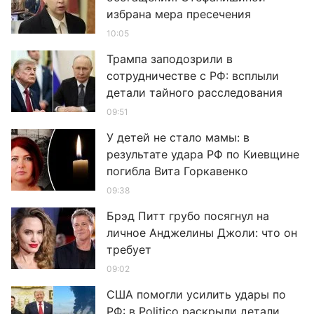
избрана мера пресечения
10:05
Трампа заподозрили в
сотрудничестве с РФ: всплыли
детали тайного расследования
09:51
У детей не стало мамы: в
результате удара РФ по Киевщине
погибла Вита Горкавенко
09:38
Брэд Питт грубо посягнул на
личное Анджелины Джоли: что он
требует
09:02
США помогли усилить удары по
РФ: в Politico раскрыли детали