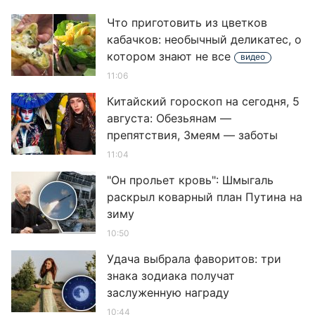
Что приготовить из цветков
кабачков: необычный деликатес, о
котором знают не все
видео
11:06
Китайский гороскоп на сегодня, 5
августа: Обезьянам —
препятствия, Змеям — заботы
11:04
"Он прольет кровь": Шмыгаль
раскрыл коварный план Путина на
зиму
10:50
Удача выбрала фаворитов: три
знака зодиака получат
заслуженную награду
10:44