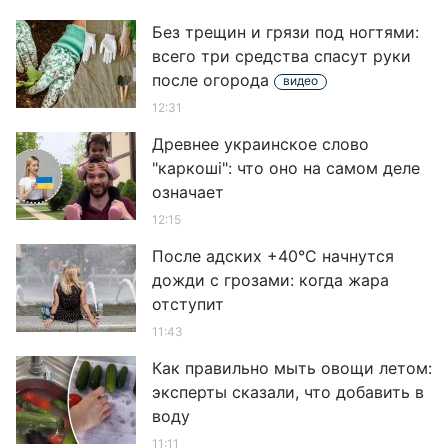
Без трещин и грязи под ногтями:
всего три средства спасут руки
после огорода
видео
12:31
Древнее украинское слово
"каркоші": что оно на самом деле
означает
12:15
После адских +40°C начнутся
дожди с грозами: когда жара
отступит
11:43
Как правильно мыть овощи летом:
эксперты сказали, что добавить в
воду
11:11