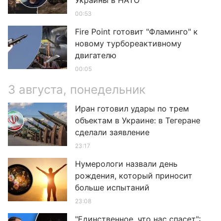
Украины в НАТО
00:53
Fire Point готовит "Фламинго" к
новому турбореактивному
двигателю
00:05
3 августа, понедельник
Иран готовил удары по трем
объектам в Украине: в Тегеране
сделали заявление
23:17
Нумерологи назвали день
рождения, который приносит
больше испытаний
23:08
"Единственное, что нас спасет":