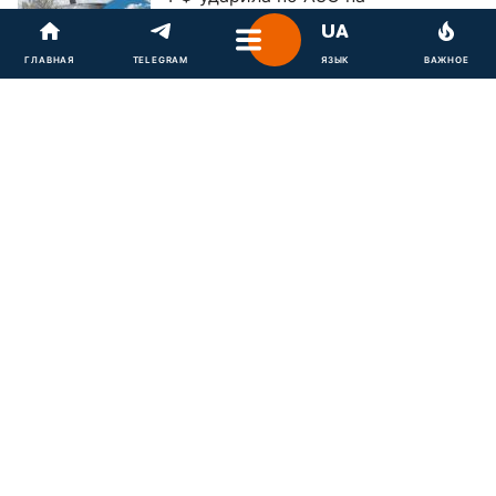
Днепропетровщине: вспыхнул
пожар, есть погибшие и раненые
ГЛАВНАЯ
TELEGRAM
ЯЗЫК
ВАЖНОЕ
15:15
"У нас украли будущее":
россиянин в трёх словах описал
жизнь при Путине
14:39
Умеров и Клименко получили
новые должности - чем они будут
заниматься
14:29
"Вали отсюда, понаехали":
таксистка в Милане набросилась
на украинок - полное видео
14:17
Устойчивый запах пота наконец