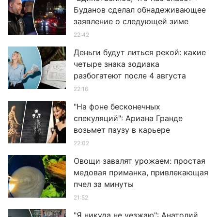
Буданов сделал обнадеживающее
заявление о следующей зиме
22:42
Деньги будут литься рекой: какие
четыре знака зодиака
разбогатеют после 4 августа
22:16
"На фоне бесконечных
спекуляций": Ариана Гранде
возьмет паузу в карьере
22:02
Овощи завалят урожаем: простая
медовая приманка, привлекающая
пчел за минуты
21:52
"Я никуда не уезжаю": Анатолий