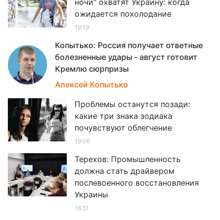
ночи" охватят Украину: когда
ожидается похолодание
19:19
Копытько: Россия получает ответные
болезненные удары - август готовит
Кремлю сюрпризы
19
Алексей Копытько
Проблемы останутся позади:
какие три знака зодиака
почувствуют облегчение
19:06
Терехов: Промышленность
должна стать драйвером
послевоенного восстановления
Украины
18:51