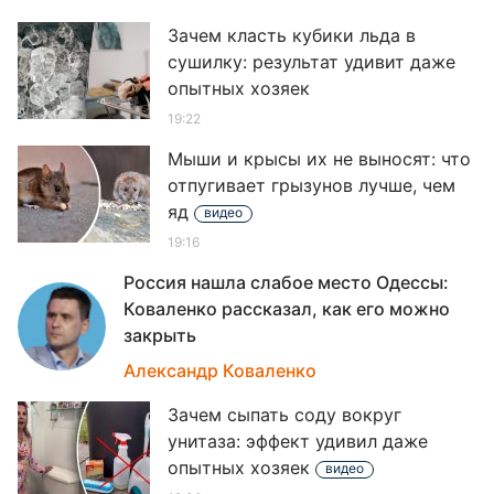
Зачем класть кубики льда в
сушилку: результат удивит даже
опытных хозяек
19:22
Мыши и крысы их не выносят: что
отпугивает грызунов лучше, чем
яд
видео
19:16
Россия нашла слабое место Одессы:
Коваленко рассказал, как его можно
закрыть
19
Александр Коваленко
Зачем сыпать соду вокруг
унитаза: эффект удивил даже
опытных хозяек
видео