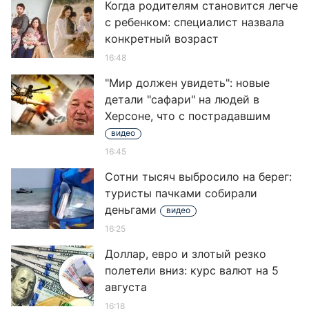
Когда родителям становится легче
с ребенком: специалист назвала
конкретный возраст
16:48
"Мир должен увидеть": новые
детали "сафари" на людей в
Херсоне, что с пострадавшим
видео
16:45
Сотни тысяч выбросило на берег:
туристы пачками собирали
деньгами
видео
16:25
Доллар, евро и злотый резко
полетели вниз: курс валют на 5
августа
16:18