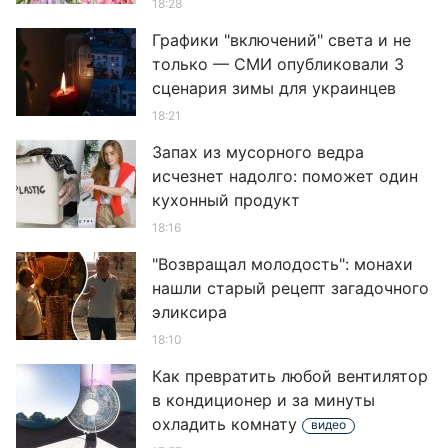
18:28
Графики "включений" света и не
только — СМИ опубликовали 3
сценария зимы для украинцев
18:21
Запах из мусорного ведра
исчезнет надолго: поможет один
кухонный продукт
18:16
"Возвращал молодость": монахи
нашли старый рецепт загадочного
эликсира
18:10
Как превратить любой вентилятор
в кондиционер и за минуты
охладить комнату
видео