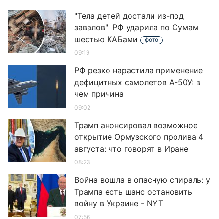
"Тела детей достали из-под
завалов": РФ ударила по Сумам
шестью КАБами
фото
09:19
РФ резко нарастила применение
дефицитных самолетов А-50У: в
чем причина
09:02
Трамп анонсировал возможное
открытие Ормузского пролива 4
августа: что говорят в Иране
08:23
Война вошла в опасную спираль: у
Трампа есть шанс остановить
войну в Украине - NYT
07:56