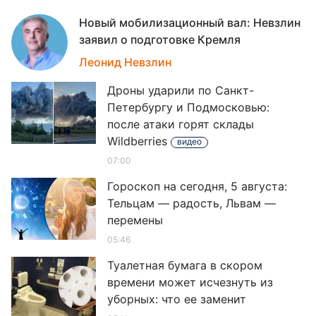
Новый мобилизационный вал: Невзлин
заявил о подготовке Кремля
07
Леонид Невзлин
Дроны ударили по Санкт-
Петербургу и Подмосковью:
после атаки горят склады
Wildberries
видео
07:00
Гороскоп на сегодня, 5 августа:
Тельцам — радость, Львам —
перемены
05:46
Туалетная бумага в скором
времени может исчезнуть из
уборных: что ее заменит