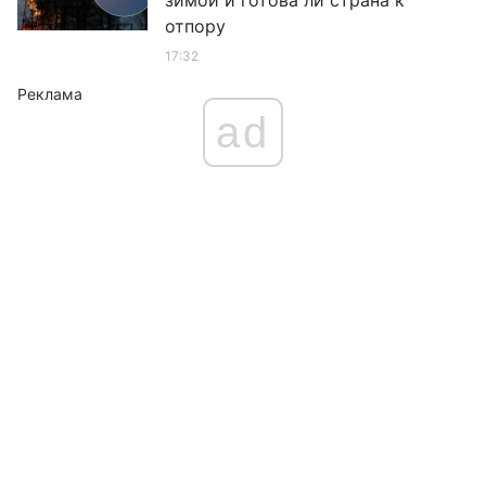
зимой и готова ли страна к
отпору
17:32
Реклама
ad