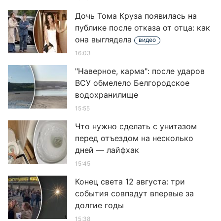
Дочь Тома Круза появилась на
публике после отказа от отца: как
она выглядела
видео
16:03
"Наверное, карма": после ударов
ВСУ обмелело Белгородское
водохранилище
15:55
Что нужно сделать с унитазом
перед отъездом на несколько
дней — лайфхак
15:45
Конец света 12 августа: три
события совпадут впервые за
долгие годы
15:38