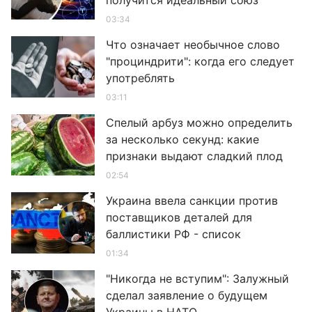
получится идеальный союз
03:34
Что означает необычное слово
"проциндрити": когда его следует
употреблять
03:11
Спелый арбуз можно определить
за несколько секунд: какие
признаки выдают сладкий плод
02:54
Украина ввела санкции против
поставщиков деталей для
баллистики РФ - список
01:34
"Никогда не вступим": Залужный
сделал заявление о будущем