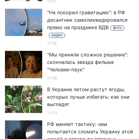
17:57
"Не покорил гравитацию": в РФ
десантник самоликвидировался
прямо на празднике ВДВ
фото
видео
17:56
"Мы приняли сложное решение":
скончалась звезда фильма
"Человек-паук"
17:46
В Украине летом растут ягоды,
которых лучше избегать: как они
выглядят
17:33
РФ меняет тактику: чем
попытается сломать Украину этой