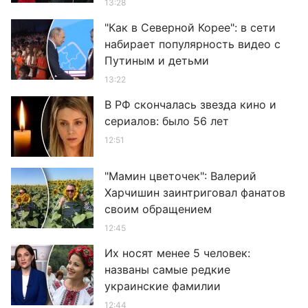
13:28
"Как в Северной Корее": в сети
набирает популярность видео с
Путиным и детьми
13:22
В РФ скончалась звезда кино и
сериалов: было 56 лет
12:51
"Мамин цветочек": Валерий
Харчишин заинтриговал фанатов
своим обращением
12:45
Их носят менее 5 человек:
названы самые редкие
украинские фамилии
12:44