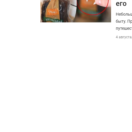
его
Небольш
быту. П
путешес
4 августа