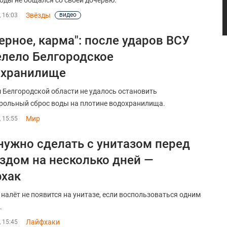
годы не общался со своей дочерью.
Звёзды
видео
, 16:03
ерное, карма": после ударов ВСУ
лело Белгородское
охранилище
 Белгородской области не удалось остановить
рольный сброс воды на плотине водохранилища.
Мир
, 15:55
нужно сделать с унитазом перед
здом на несколько дней —
хак
налёт не появится на унитазе, если воспользоваться одним
.
Лайфхаки
, 15:45