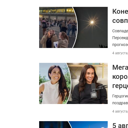
Коне
совп
Совпаде
Персеид
прогноз
4 августа
Мега
коро
герц
Герцогин
поздрав
4 августа
5 ав