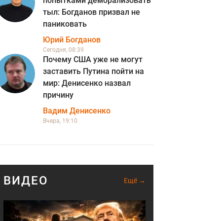
попытками деморализовать
тыл: Богданов призвал не
паниковать
Юрий Богданов
Сегодня, 08:39
Почему США уже не могут
заставить Путина пойти на
мир: Денисенко назвал
причину
Вадим Денисенко
Вчера, 19:10
ВИДЕО
Ещё