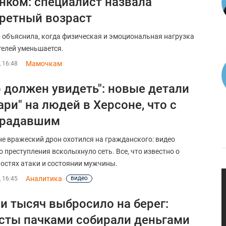
нком: специалист назвала
ретный возраст
 объяснила, когда физическая и эмоциональная нагрузка
телей уменьшается.
Мамочкам
, 16:48
 должен увидеть": новые детали
ари" на людей в Херсоне, что с
традавшим
не вражеский дрон охотился на гражданского: видео
о преступления всколыхнуло сеть. Все, что известно о
остях атаки и состоянии мужчины.
Аналитика
видео
, 16:45
и тысяч выбросило на берег:
сты пачками собирали деньгами