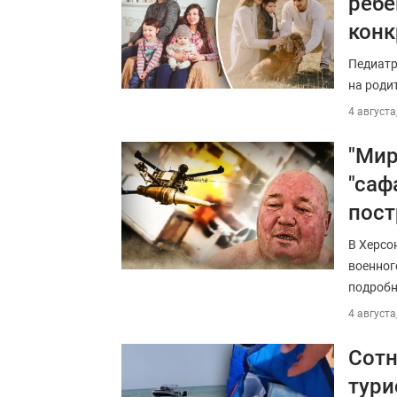
ребе
конк
Педиатр
на роди
4 августа
"Мир
"саф
пос
В Херсо
военног
подробн
4 августа
Сотн
тури