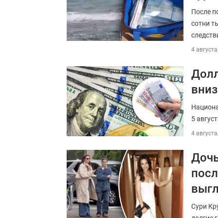
После п
сотни т
следств
4 августа
Долл
вниз
Национа
5 август
4 августа
Дочь
посл
выг
Сури Кр