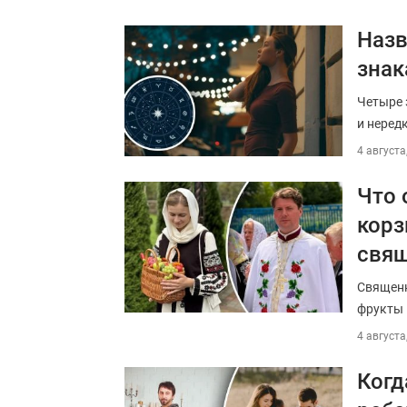
Назв
знак
Четыре 
и неред
4 августа
Что 
корз
свя
Священн
фрукты 
4 августа
Когд