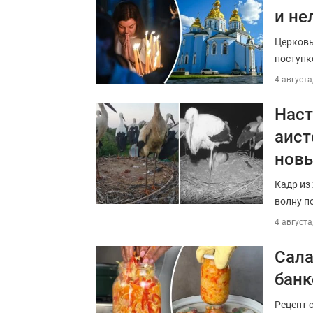
и не
Церковь
поступко
4 августа
Наст
аист
новы
Кадр из
волну п
4 августа
Сала
банк
Рецепт 