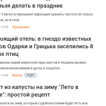
льзя делать в праздник
 5 августа призывает верующих хранить чистоту не только
в, но и слов.
Праздники
, 15:00
оящий отель: в гнездо известных
ов Одарки и Грицька заселились 8
х птиц
 жизни самой известной пары аистов в Украине вызвал
олитических мемов и шуток в соцсетях.
Жизнь
видео
, 14:40
т из капусты на зиму "Лето в
е": простой рецепт
салата на зиму, который с удовольствием будет есть вся