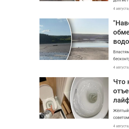
долгие 
4 августа
"Нав
обме
вод
Властям
бесконт
4 августа
Что 
отъе
лайф
Жёлтый 
советом
4 августа