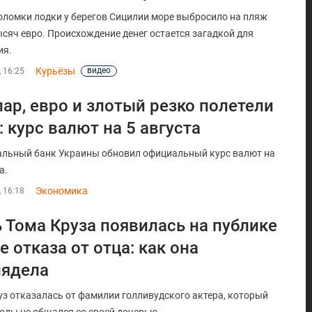
оломки лодки у берегов Сицилии море выбросило на пляж
ысяч евро. Происхождение денег остается загадкой для
ия.
Курьёзы
видео
, 16:25
ар, евро и злотый резко полетели
: курс валют на 5 августа
льный банк Украины обновил официальный курс валют на
а.
Экономика
, 16:18
 Тома Круза появилась на публике
е отказа от отца: как она
лядела
уз отказалась от фамилии голливудского актера, который