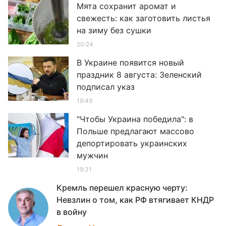
Мята сохранит аромат и
свежесть: как заготовить листья
на зиму без сушки
20:24
В Украине появится новый
праздник 8 августа: Зеленский
подписал указ
19:49
"Чтобы Украина победила": в
Польше предлагают массово
депортировать украинских
мужчин
19:31
Кремль перешел красную черту:
Невзлин о том, как РФ втягивает КНДР
в войну
19