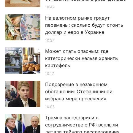
10:42
На валютном рынке грядут
перемены: сколько будут стоить
доллар и евро в Украине
10:27
Может стать опасным: где
категорически нельзя хранить
картофель
10:17
Подозрение в незаконном
обогащении: Стефанишиной
избрана мера пресечения
10:05
Трампа заподозрили в
сотрудничестве с РФ: всплыли
детали тайного расследования