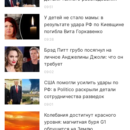
09:51
У детей не стало мамы: в
результате удара РФ по Киевщине
погибла Вита Горкавенко
09:38
Брэд Питт грубо посягнул на
личное Анджелины Джоли: что он
требует
09:02
США помогли усилить удары по
РФ: в Politico раскрыли детали
сотрудничества разведок
09:01
Колебания достигнут красного
уровня: магнитная буря G1
обрушится на Землю