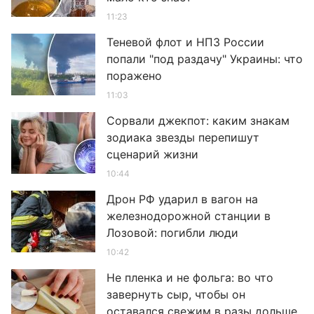
11:23
Теневой флот и НПЗ России
попали "под раздачу" Украины: что
поражено
11:03
Сорвали джекпот: каким знакам
зодиака звезды перепишут
сценарий жизни
10:44
Дрон РФ ударил в вагон на
железнодорожной станции в
Лозовой: погибли люди
10:42
Не пленка и не фольга: во что
завернуть сыр, чтобы он
оставался свежим в разы дольше