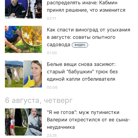
распределять иначе: Кабмин
принял решение, что изменится
02:11
Как спасти виноград от усыхания
в августе: советы опытного
садовода
видео
01:00
Белые вещи снова засияют:
старый "бабушкин" трюк без
единой капли отбеливателя
00:06
6 августа, четверг
"Я не готов": муж путинистки
Валерии открестился от ее сына-
неудачника
23:26