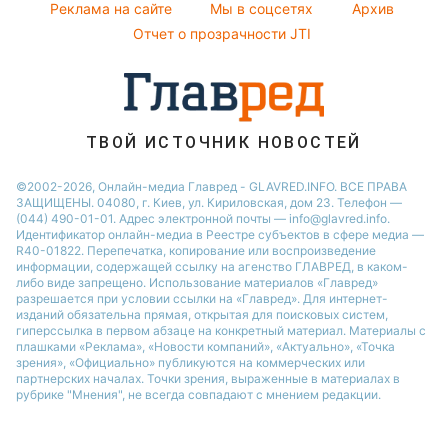
Реклама на сайте
Мы в соцсетях
Архив
Все о шоу-бизнесе
Новости Тернополя
Отчет о прозрачности JTI
Новости Ровно
Новости Житомира
Новости Запорожья
ТВОЙ ИСТОЧНИК НОВОСТЕЙ
Новости Одессы
©2002-2026, Онлайн-медиа Главред - GLAVRED.INFO. ВСЕ ПРАВА
ЗАЩИЩЕНЫ. 04080, г. Киев, ул. Кириловская, дом 23. Телефон —
(044) 490-01-01. Адрес электронной почты — info@glavred.info.
Идентификатор онлайн-медиа в Реестре cубъектов в сфере медиа —
R40-01822.
Перепечатка, копирование или воспроизведение
информации, содержащей ссылку на агенство ГЛАВРЕД, в каком-
либо виде запрещено. Использование материалов «Главред»
разрешается при условии ссылки на «Главред». Для интернет-
изданий обязательна прямая, открытая для поисковых систем,
гиперссылка в первом абзаце на конкретный материал. Материалы с
плашками «Реклама», «Новости компаний», «Актуально», «Точка
зрения», «Официально» публикуются на коммерческих или
партнерских началах. Точки зрения, выраженные в материалах в
рубрике "Мнения", не всегда совпадают с мнением редакции.