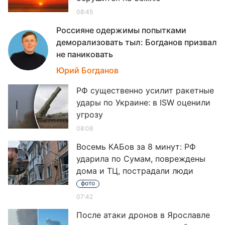
08:45
Россияне одержимы попытками
деморализовать тыл: Богданов призвал
не паниковать
08
Юрий Богданов
РФ существенно усилит ракетные
удары по Украине: в ISW оценили
угрозу
08:08
Восемь КАБов за 8 минут: РФ
ударила по Сумам, повреждены
дома и ТЦ, пострадали люди
фото
07:42
После атаки дронов в Ярославле