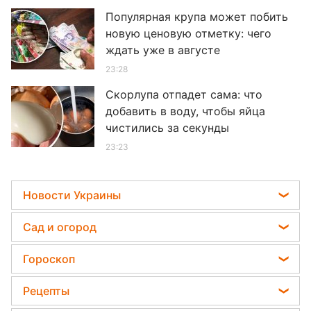
Популярная крупа может побить
новую ценовую отметку: чего
ждать уже в августе
23:28
Скорлупа отпадет сама: что
добавить в воду, чтобы яйца
чистились за секунды
23:23
Новости Украины
Телеграм новости Украины
Сад и огород
Пенсии в Украине
Садовод назвал самое эффективное средство
Гороскоп
Мобилизация
против сорняков
Гороскоп на завтра
Политика
Рецепты
Какая ошибка при поливе растений может их
Гороскоп 2026
убить