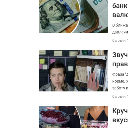
банк
вал
В ближа
давлени
Сегодня, 
Звуч
прав
Фраза "
норме. 
заботу 
Сегодня, 
Круч
вкус