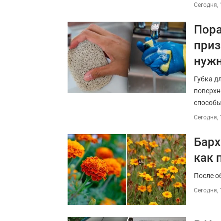
Сегодня, 
Пора
приз
нужн
Губка д
поверхн
способы
Сегодня, 
Барх
как 
После о
Сегодня, 