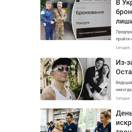
В Ук
брон
лиши
Предпри
пройти 
Сегодня, 
Из-з
Оста
Ведущий
никогда
Сегодня, 
День
искр