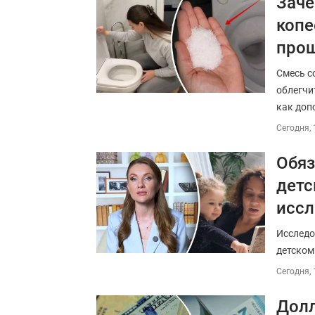
Заче
копе
про
Смесь с
облегчи
как доп
Сегодня, 
Обяз
детс
исс
Исследо
детском
Сегодня, 
Долл