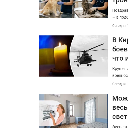
трон
Поздрав
— в под
Сегодня, 
В Ки
боев
что 
Крушени
военнос
Сегодня, 
Можн
весь
свет
Эксперт