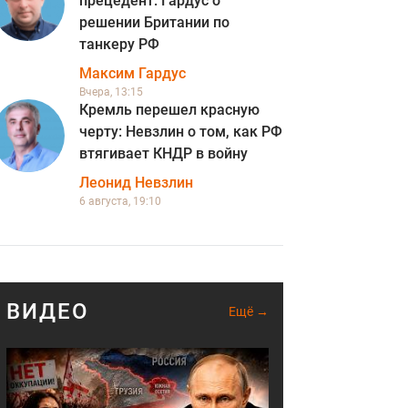
прецедент: Гардус о
решении Британии по
танкеру РФ
Максим Гардус
Вчера, 13:15
Кремль перешел красную
черту: Невзлин о том, как РФ
втягивает КНДР в войну
Леонид Невзлин
6 августа, 19:10
ВИДЕО
Ещё