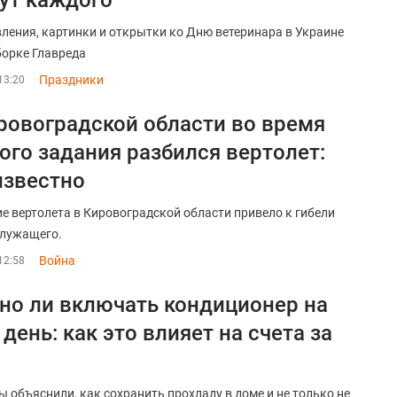
ут каждого
ления, картинки и открытки ко Дню ветеринара в Украине
борке Главреда
Праздники
13:20
ровоградской области во время
ого задания разбился вертолет:
известно
е вертолета в Кировоградской области привело к гибели
лужащего.
Война
12:58
о ли включать кондиционер на
 день: как это влияет на счета за
ы объяснили, как сохранить прохладу в доме и не только не