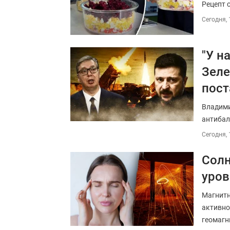
Рецепт 
Сегодня, 
"У н
Зеле
пост
Владими
антибал
Сегодня, 
Солн
уров
Магнитн
активно
геомагн