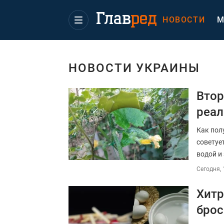
НОВОСТИ
М
НОВОСТИ УКРАИНЫ
Втор
реал
Как пол
советуе
водой и
Сегодня, 
Хитр
брос