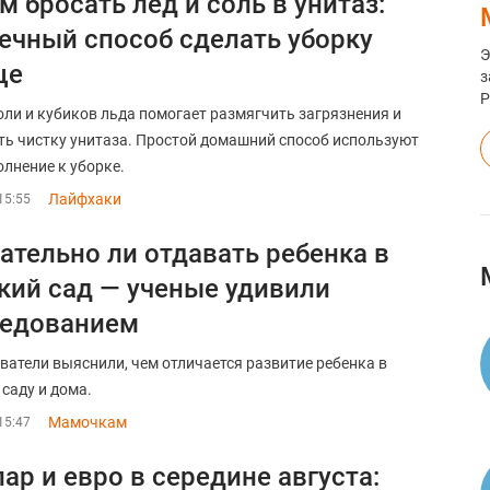
м бросать лед и соль в унитаз:
ечный способ сделать уборку
Э
ще
з
оли и кубиков льда помогает размягчить загрязнения и
ть чистку унитаза. Простой домашний способ используют
олнение к уборке.
Лайфхаки
15:55
ательно ли отдавать ребенка в
кий сад — ученые удивили
ледованием
ватели выяснили, чем отличается развитие ребенка в
 саду и дома.
Мамочкам
15:47
ар и евро в середине августа: