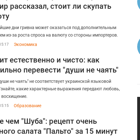
ир рассказал, стоит ли скупать
юту
йшие дни гривна может оказаться под дополнительным
ем из-за роста спроса на валюту со стороны импортеров.
Экономика
15:17
ит естественно и чисто: как
ильно перевести "души не чаять"
души не чаять" не соответствует украинской языковой
Узнайте, какие характерные выражения передают любовь,
и восхищение.
Образование
15:15
е чем "Шуба": рецепт очень
ного салата "Пальто" за 15 минут