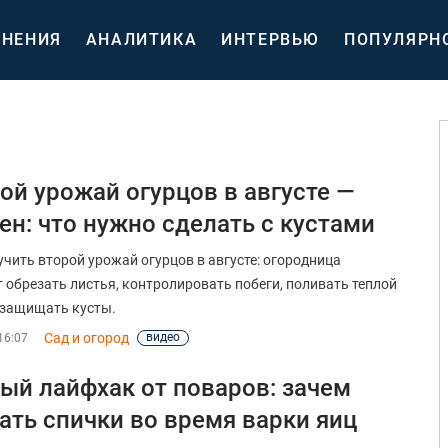
НЕНИЯ
АНАЛИТИКА
ИНТЕРВЬЮ
ПОПУЛЯРН
ой урожай огурцов в августе —
ен: что нужно сделать с кустами
учить второй урожай огурцов в августе: огородница
т обрезать листья, контролировать побеги, поливать теплой
 защищать кусты.
Сад и огород
видео
16:07
ый лайфхак от поваров: зачем
ать спички во время варки яиц