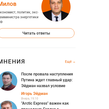
Милов
кономист, политик, экс-
амминистра энергетики
РФ
Читать ответы
МНЕНИЯ
Ещё
После провала наступления
Путина ждет главный удар:
Эйдман назвал условие
Игорь Эйдман
Вчера, 19:10
"Arctic Express" важен как