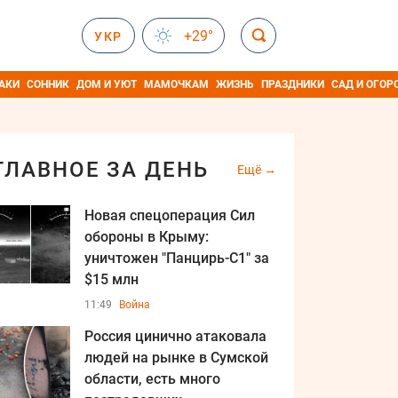
+29°
УКР
АКИ
СОННИК
ДОМ И УЮТ
МАМОЧКАМ
ЖИЗНЬ
ПРАЗДНИКИ
САД И ОГОР
ГЛАВНОЕ ЗА ДЕНЬ
Ещё
Новая спецоперация Сил
обороны в Крыму:
уничтожен "Панцирь-С1" за
$15 млн
11:49
Война
Россия цинично атаковала
людей на рынке в Сумской
области, есть много