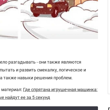
ело разгадывать - они также являются
ытать и развить смекалку, логическое и
а также навыки решения проблем.
 материал:
Где спрятана игрушечная машинка:
е найдут ее за 5 секунд