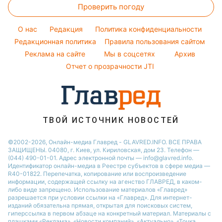
Погода на сегодня
Проверить погоду
Окрашивание волос
Новости Одессы
Погода на завтра
Красивый маникюр
O нас
Редакция
Политика конфиденциальности
Пылевая буря
Модные ошибки
Редакционная политика
Правила пользования сайтом
Реклама на сайте
Мы в соцсетях
Архив
Новости моды
Отчет о прозрачности JTI
Советы от Андре Тана
ТВОЙ ИСТОЧНИК НОВОСТЕЙ
©2002-2026, Онлайн-медиа Главред - GLAVRED.INFO. ВСЕ ПРАВА
ЗАЩИЩЕНЫ. 04080, г. Киев, ул. Кириловская, дом 23. Телефон —
(044) 490-01-01. Адрес электронной почты — info@glavred.info.
Идентификатор онлайн-медиа в Реестре cубъектов в сфере медиа —
R40-01822.
Перепечатка, копирование или воспроизведение
информации, содержащей ссылку на агенство ГЛАВРЕД, в каком-
либо виде запрещено. Использование материалов «Главред»
разрешается при условии ссылки на «Главред». Для интернет-
изданий обязательна прямая, открытая для поисковых систем,
гиперссылка в первом абзаце на конкретный материал. Материалы с
плашками «Реклама», «Новости компаний», «Актуально», «Точка