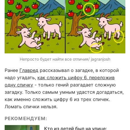
Непросто будет найти все отличия/ jagranjosh
Ранее
Главред
рассказывал о загадке, в которой
надо угадать,
как сложить цифру 6, переложив
одну спичку
- только гений разгадает сложную
загадку. Только самым умным удастся догадаться,
как именно сложить цифру 6 из трех спичек.
Ломать спички нельзя.
РЕКОМЕНДУЕМ:
Кто из детей был на улице: