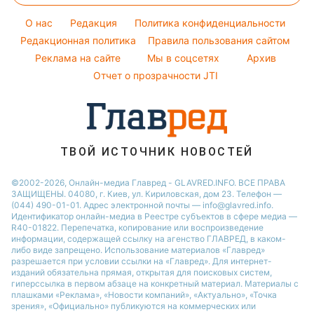
Настя Каменских
Легкие десерты
Погода на сегодня
O нас
Редакция
Политика конфиденциальности
Напитки
Погода на завтра
Редакционная политика
Правила пользования сайтом
Праздничное меню
Реклама на сайте
Мы в соцсетях
Архив
Пылевая буря
Отчет о прозрачности JTI
ТВОЙ ИСТОЧНИК НОВОСТЕЙ
©2002-2026, Онлайн-медиа Главред - GLAVRED.INFO. ВСЕ ПРАВА
ЗАЩИЩЕНЫ. 04080, г. Киев, ул. Кириловская, дом 23. Телефон —
(044) 490-01-01. Адрес электронной почты — info@glavred.info.
Идентификатор онлайн-медиа в Реестре cубъектов в сфере медиа —
R40-01822.
Перепечатка, копирование или воспроизведение
информации, содержащей ссылку на агенство ГЛАВРЕД, в каком-
либо виде запрещено. Использование материалов «Главред»
разрешается при условии ссылки на «Главред». Для интернет-
изданий обязательна прямая, открытая для поисковых систем,
гиперссылка в первом абзаце на конкретный материал. Материалы с
плашками «Реклама», «Новости компаний», «Актуально», «Точка
зрения», «Официально» публикуются на коммерческих или