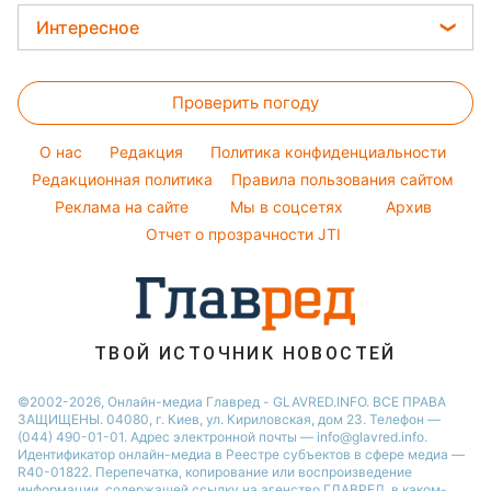
Новости моды
Кейт Миддлтон
Закуски
Новости Львова
Интересное
Советы от Андре Тана
Алла Пугачева
Салаты
Новости Запорожья
Головоломки
Женские стрижки
Максим Галкин
Простые блюда
Новости Днепра
Проверить погоду
Тесты по картинке
Окрашивание волос
Настя Каменских
Легкие десерты
Новости Тернополя
Оптические иллюзии
Красивый маникюр
Виталий Козловский
O нас
Редакция
Политика конфиденциальности
Напитки
Новости Житомира
Народные приметы
Редакционная политика
Правила пользования сайтом
Потап
Праздничное меню
Новости Одессы
Реклама на сайте
Мы в соцсетях
Архив
Все о шоу-бизнесе
София Ротару
Новости Харькова
Отчет о прозрачности JTI
Новости Полтавы
ТВОЙ ИСТОЧНИК НОВОСТЕЙ
©2002-2026, Онлайн-медиа Главред - GLAVRED.INFO. ВСЕ ПРАВА
ЗАЩИЩЕНЫ. 04080, г. Киев, ул. Кириловская, дом 23. Телефон —
(044) 490-01-01. Адрес электронной почты — info@glavred.info.
Идентификатор онлайн-медиа в Реестре cубъектов в сфере медиа —
R40-01822.
Перепечатка, копирование или воспроизведение
информации, содержащей ссылку на агенство ГЛАВРЕД, в каком-