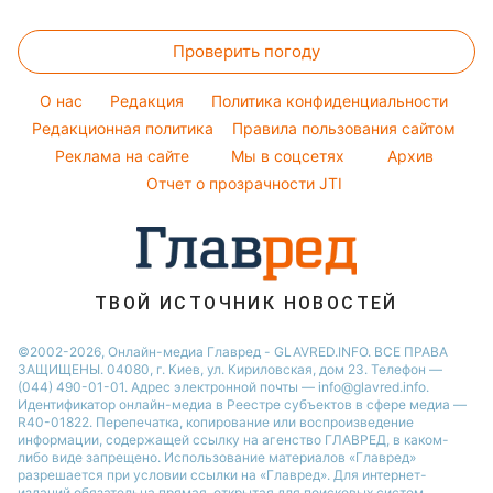
Все о сале
Советы от Андре Тана
Новости Житомира
Цены на продукты
Ольга Сумская
Комнатные растения
Женские стрижки
Проверить погоду
Денежная помощь
Филипп Киркоров
Уборка
Тарифы
Елена Зеленская
O нас
Редакция
Политика конфиденциальности
Авто
Курс валют
Редакционная политика
Ани Лорак
Правила пользования сайтом
Реклама на сайте
Мы в соцсетях
Архив
Кейт Миддлтон
Отчет о прозрачности JTI
Алла Пугачева
Максим Галкин
Настя Каменских
ТВОЙ ИСТОЧНИК НОВОСТЕЙ
©2002-2026, Онлайн-медиа Главред - GLAVRED.INFO. ВСЕ ПРАВА
ЗАЩИЩЕНЫ. 04080, г. Киев, ул. Кириловская, дом 23. Телефон —
(044) 490-01-01. Адрес электронной почты — info@glavred.info.
Идентификатор онлайн-медиа в Реестре cубъектов в сфере медиа —
R40-01822.
Перепечатка, копирование или воспроизведение
информации, содержащей ссылку на агенство ГЛАВРЕД, в каком-
либо виде запрещено. Использование материалов «Главред»
разрешается при условии ссылки на «Главред». Для интернет-
изданий обязательна прямая, открытая для поисковых систем,