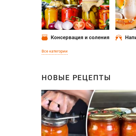
Консервация и соления
Нап
Все категории
НОВЫЕ РЕЦЕПТЫ
Выпечка
Закус