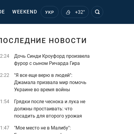
ОЕ
WEEKEND
+32°
УКР
ПОСЛЕДНИЕ НОВОСТИ
2:24
Дочь Синди Кроуфорд произвела
фурор с сыном Ричарда Гира
2:22
"Я все еще верю в людей":
Джамала призвала мир помочь
Украине во время войны
1:54
Грядки после чеснока и лука не
должны простаивать: что
посадить для второго урожая
1:47
"Мое место не в Малибу":