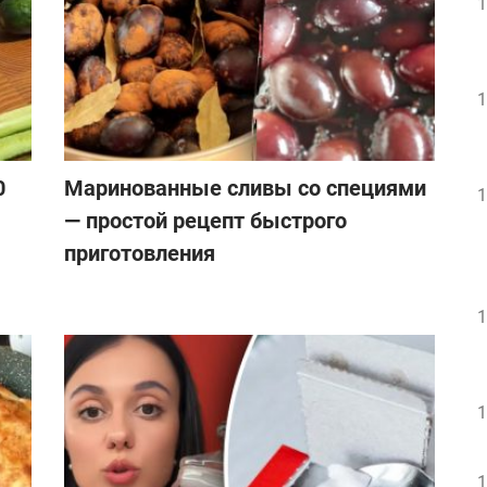
1
1
0
Маринованные сливы со специями
1
— простой рецепт быстрого
приготовления
1
1
1