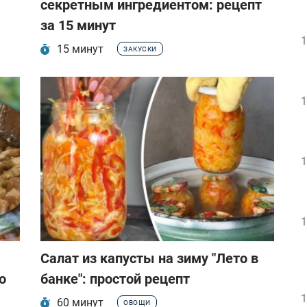
секретным ингредиентом: рецепт
за 15 минут
1
15 минут
ЗАКУСКИ
1
1
1
Салат из капусты на зиму "Лето в
о
банке": простой рецепт
1
60 минут
ОВОЩИ