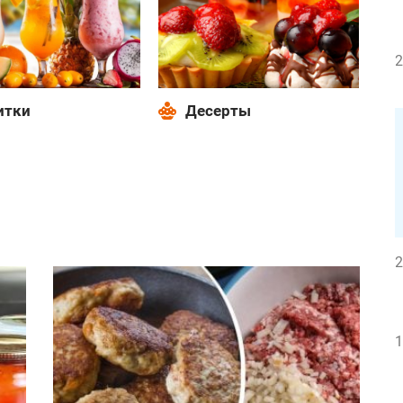
2
итки
Десерты
2
ки
Соусы и заправки
1