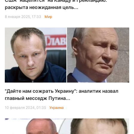
США "нацелятся" на Канаду и Гренландию:
раскрыта неожиданная цель...
8 января 2025, 17:33
Мир
"Дайте нам сожрать Украину": аналитик назвал
главный месседж Путина...
10 февраля 2024, 01:35
Украина