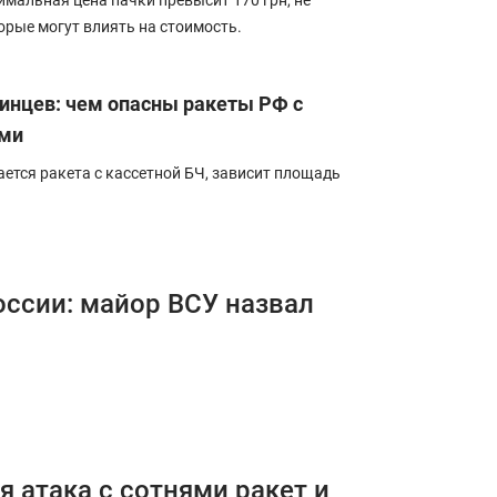
имальная цена пачки превысит 170 грн, не
орые могут влиять на стоимость.
аинцев: чем опасны ракеты РФ с
ами
ается ракета с кассетной БЧ, зависит площадь
оссии: майор ВСУ назвал
 атака с сотнями ракет и