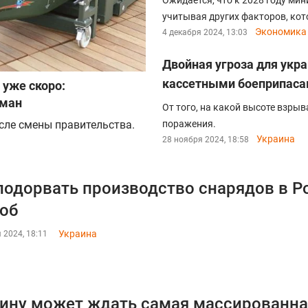
Ожидается, что к 2028 году мин
учитывая других факторов, кот
Экономика
4 декабря 2024, 13:03
Двойная угроза для укр
кассетными боеприпас
уже скоро:
ьман
От того, на какой высоте взрыв
сле смены правительства.
поражения.
Украина
28 ноября 2024, 18:58
подорвать производство снарядов в Р
об
Украина
 2024, 18:11
ину может ждать самая массированная