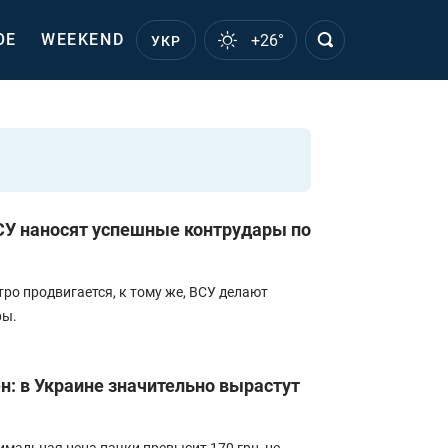
ОЕ
WEEKEND
+26°
УКР
ВСУ наносят успешные контрудары по
ро продвигается, к тому же, ВСУ делают
ры.
вен: в Украине значительно вырастут