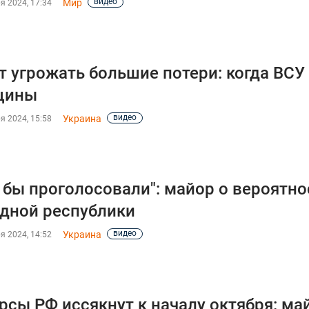
видео
Мир
я 2024, 17:34
т угрожать большие потери: когда ВСУ
щины
видео
Украина
я 2024, 15:58
 бы проголосовали": майор о вероятно
дной республики
видео
Украина
я 2024, 14:52
рсы РФ иссякнут к началу октября: май