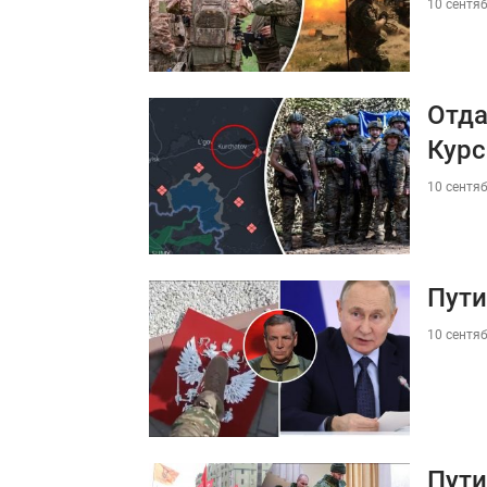
10 сентяб
Отда
Курс
10 сентяб
Пути
10 сентяб
Пути