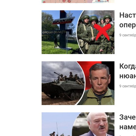
Наст
опер
9 сентябр
Когд
нюа
9 сентябр
Заче
наме