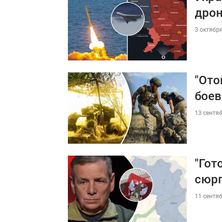
дрон
3 октября
"Ото
боев
13 сентяб
"Гот
сюр
11 сентяб