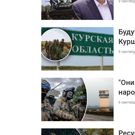
9 сентябр
Буду
Кур
9 сентябр
"Они
наро
9 сентябр
Ресу