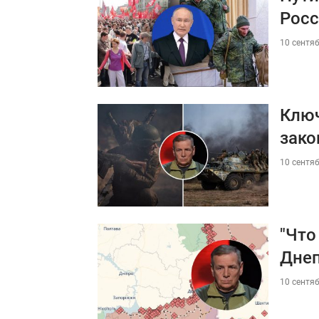
Росс
10 сентяб
Ключ
зако
10 сентяб
"Что
Дне
10 сентяб