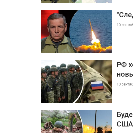
"Сле
10 сентяб
РФ х
нов
10 сентяб
Буде
США 