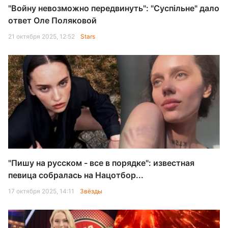
"Войну невозможно передвинуть": "Суспільне" дало
ответ Оле Поляковой
21 октября 2025, 12:52
Stars
"Пишу на русском - все в порядке": известная
певица собралась на Нацотбор...
17 октября 2025, 14:11
Звёзды