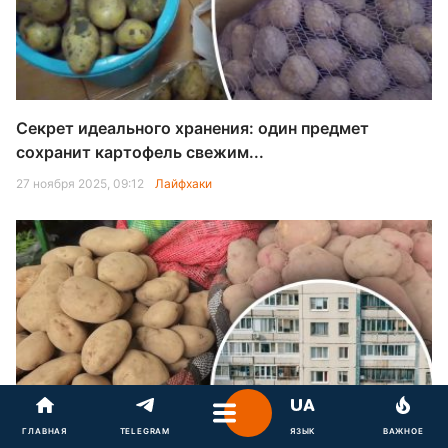
Секрет идеального хранения: один предмет
сохранит картофель свежим...
27 ноября 2025, 09:12
Лайфхаки
Положите это на картофель: простой способ
ГЛАВНАЯ
TELEGRAM
ЯЗЫК
ВАЖНОЕ