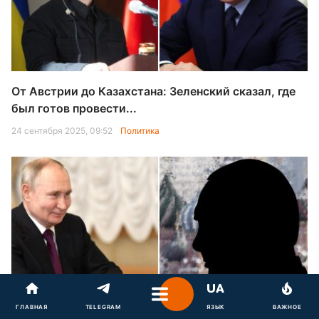
От Австрии до Казахстана: Зеленский сказал, где
был готов провести...
24 сентября 2025, 09:52
Политика
Преемник Путина: названа неожиданное имя и
ГЛАВНАЯ
TELEGRAM
ЯЗЫК
ВАЖНОЕ