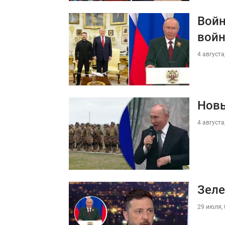
Войн
войн
4 августа
Новы
4 августа
Зеле
29 июля, 