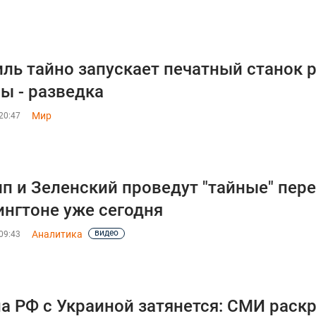
ль тайно запускает печатный станок 
ы - разведка
Мир
20:47
п и Зеленский проведут "тайные" пере
нгтоне уже сегодня
видео
Аналитика
09:43
а РФ с Украиной затянется: СМИ раск