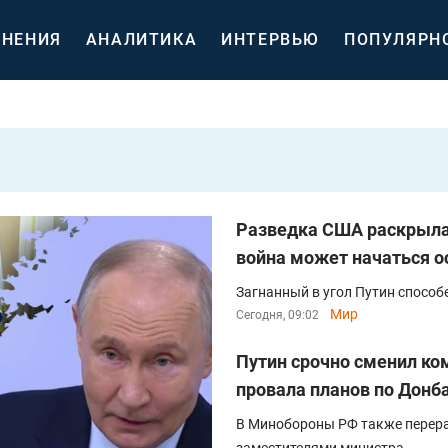
НЕНИЯ
АНАЛИТИКА
ИНТЕРВЬЮ
ПОПУЛЯРН
Разведка США раскрыла 
война может начаться о
Загнанный в угол Путин способ
Мир
Сегодня, 09:02
Путин срочно сменил к
провала планов по Донб
В Минобороны РФ также перер