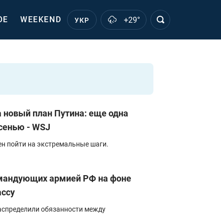
ОЕ
WEEKEND
+29°
УКР
новый план Путина: еще одна
сенью - WSJ
ен пойти на экстремальные шаги.
омандующих армией РФ на фоне
ассу
аспределили обязанности между