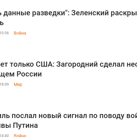
ь данные разведки": Зеленский раскр
ь
Война
10:56
ет только США: Загородний сделал не
щем России
Мир
18:09
ль послал новый сигнал по поводу во
ивы Путина
Война
14:40