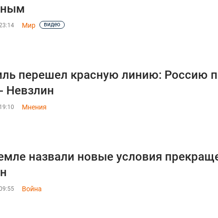
иным
видео
Мир
23:14
ль перешел красную линию: Россию п
- Невзлин
Мнения
19:10
емле назвали новые условия прекраще
ин
Война
09:55