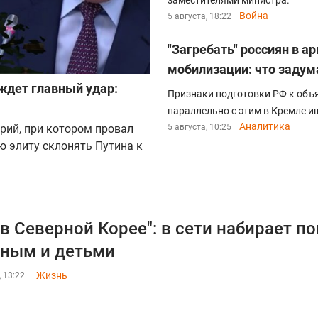
заместителями министра.
Война
5 августа, 18:22
"Загребать" россиян в а
мобилизации: что задум
ждет главный удар:
Признаки подготовки РФ к объ
параллельно с этим в Кремле и
Аналитика
рий, при котором провал
5 августа, 10:25
ю элиту склонять Путина к
 в Северной Корее": в сети набирает п
ным и детьми
Жизнь
, 13:22