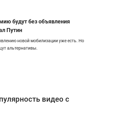
рмию будут без объявления
ал Путин
явлению новой мобилизации уже есть. Но
щут альтернативы.
опулярность видео с