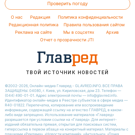
Оптические иллюзии
Новости Житомира
Проверить погоду
Магнитные бури
Напитки
Виталий Козловский
Народные приметы
Новости Сум
Погода на сегодня
Праздничное меню
Потап
O нас
Редакция
Политика конфиденциальности
Все о шоу-бизнесе
Новости Одессы
Погода на завтра
Редакционная политика
Правила пользования сайтом
София Ротару
Новости Черкассы
Реклама на сайте
Мы в соцсетях
Архив
Пылевая буря
Ольга Сумская
Новости Ровно
Отчет о прозрачности JTI
Новости Запорожья
ТВОЙ ИСТОЧНИК НОВОСТЕЙ
©2002-2026, Онлайн-медиа Главред - GLAVRED.INFO. ВСЕ ПРАВА
ЗАЩИЩЕНЫ. 04080, г. Киев, ул. Кириловская, дом 23. Телефон —
(044) 490-01-01. Адрес электронной почты — info@glavred.info.
Идентификатор онлайн-медиа в Реестре cубъектов в сфере медиа —
R40-01822.
Перепечатка, копирование или воспроизведение
информации, содержащей ссылку на агенство ГЛАВРЕД, в каком-
либо виде запрещено. Использование материалов «Главред»
разрешается при условии ссылки на «Главред». Для интернет-
изданий обязательна прямая, открытая для поисковых систем,
гиперссылка в первом абзаце на конкретный материал. Материалы с
плашками «Реклама», «Новости компаний», «Актуально», «Точка