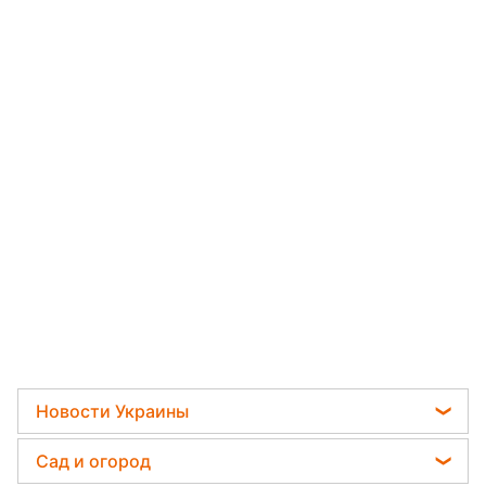
Новости Украины
Телеграм новости Украины
Сад и огород