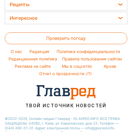
Модные ошибки
Ани Лорак
Рецепты
Новости Ровно
Новости моды
Кейт Миддлтон
Закуски
Новости Львова
Интересное
Советы от Андре Тана
Алла Пугачева
Салаты
Новости Запорожья
Головоломки
Женские стрижки
Максим Галкин
Простые блюда
Новости Днепра
Проверить погоду
Тесты по картинке
Окрашивание волос
Настя Каменских
Легкие десерты
Новости Тернополя
Оптические иллюзии
Красивый маникюр
Виталий Козловский
O нас
Редакция
Политика конфиденциальности
Напитки
Новости Житомира
Народные приметы
Редакционная политика
Правила пользования сайтом
Потап
Праздничное меню
Новости Одессы
Реклама на сайте
Мы в соцсетях
Архив
Все о шоу-бизнесе
София Ротару
Новости Харькова
Отчет о прозрачности JTI
Новости Полтавы
ТВОЙ ИСТОЧНИК НОВОСТЕЙ
©2002-2026, Онлайн-медиа Главред - GLAVRED.INFO. ВСЕ ПРАВА
ЗАЩИЩЕНЫ. 04080, г. Киев, ул. Кириловская, дом 23. Телефон —
(044) 490-01-01. Адрес электронной почты — info@glavred.info.