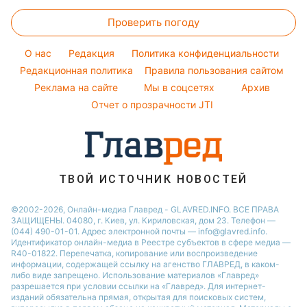
Цены на продукты
Авто
Кейт Миддлтон
Новости Одессы
Салаты
Советы от Андре Тана
Проверить погоду
Денежная помощь
Комнатные растения
Алла Пугачева
Новости Полтавы
Простые блюда
Тарифы
Максим Галкин
O нас
Редакция
Политика конфиденциальности
Легкие десерты
Курс валют
Редакционная политика
Правила пользования сайтом
Настя Каменских
Напитки
Реклама на сайте
Мы в соцсетях
Архив
Виталий Козловский
Отчет о прозрачности JTI
ТВОЙ ИСТОЧНИК НОВОСТЕЙ
©2002-2026, Онлайн-медиа Главред - GLAVRED.INFO. ВСЕ ПРАВА
ЗАЩИЩЕНЫ. 04080, г. Киев, ул. Кириловская, дом 23. Телефон —
(044) 490-01-01. Адрес электронной почты — info@glavred.info.
Идентификатор онлайн-медиа в Реестре cубъектов в сфере медиа —
R40-01822.
Перепечатка, копирование или воспроизведение
информации, содержащей ссылку на агенство ГЛАВРЕД, в каком-
либо виде запрещено. Использование материалов «Главред»
разрешается при условии ссылки на «Главред». Для интернет-
изданий обязательна прямая, открытая для поисковых систем,