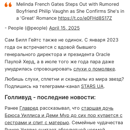
Melinda French Gates Steps Out with Rumored
Boyfriend Philip Vaughn as She Confirms She's in
a 'Great' Romance
https://t.co/e0FHd8S17Z
- People (@people)
April 15, 2025
Сам Билл Гейтс также не одинок. С января 2023
года он встречается с вдовой бывшего
генерального директора и президента Oracle
Паулой Херд, а в июле того же года пара даже
умудрилась спровоцировать
слухи о помолвке
.
Любишь слухи, сплетни и скандалы из мира звезд?
Подпишись на телеграмм-канал
STARS UA
.
Голливуд - последние новости:
Ранее
Главред
рассказывал, что
старшая дочь
Брюса Уиллиса и Деми Мур до сих пор купается с
сестрами и спит с матерью
. Семейные чудачества
Румер Уиллис считает абсолютной нормой.