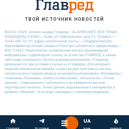
ТВОЙ ИСТОЧНИК НОВОСТЕЙ
©2002-2026, Онлайн-медиа Главред - GLAVRED.INFO. ВСЕ ПРАВА
ЗАЩИЩЕНЫ. 04080, г. Киев, ул. Кириловская, дом 23. Телефон —
(044) 490-01-01. Адрес электронной почты — info@glavred.info.
Идентификатор онлайн-медиа в Реестре cубъектов в сфере медиа —
R40-01822.
Перепечатка, копирование или воспроизведение
информации, содержащей ссылку на агенство ГЛАВРЕД, в каком-
либо виде запрещено. Использование материалов «Главред»
разрешается при условии ссылки на «Главред». Для интернет-
изданий обязательна прямая, открытая для поисковых систем,
гиперссылка в первом абзаце на конкретный материал. Материалы с
плашками «Реклама», «Новости компаний», «Актуально», «Точка
зрения», «Официально» публикуются на коммерческих или
партнерских началах. Точки зрения, выраженные в материалах в
рубрике "Мнения", не всегда совпадают с мнением редакции.
ГЛАВНАЯ
TELEGRAM
ЯЗЫК
ВАЖНОЕ