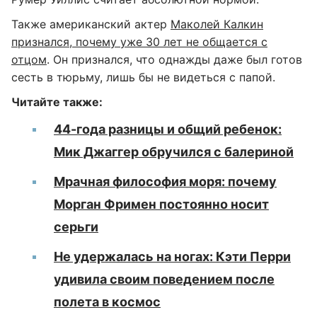
Также американский актер
Маколей Калкин
признался, почему уже 30 лет не общается с
отцом
. Он признался, что однажды даже был готов
сесть в тюрьму, лишь бы не видеться с папой.
Читайте также:
44-года разницы и общий ребенок:
Мик Джаггер обручился с балериной
Мрачная философия моря: почему
Морган Фримен постоянно носит
серьги
Не удержалась на ногах: Кэти Перри
удивила своим поведением после
полета в космос