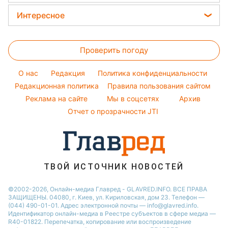
Окрашивание волос
Все о сале
Максим Галкин
Новости Харькова
Цены на продукты
Интересное
Красивый маникюр
Настя Каменских
Новости Полтавы
Головоломки
Модные ошибки
Виталий Козловский
Новости Львова
Проверить погоду
Тесты по картинке
Новости моды
Потап
Новости Сум
Оптические иллюзии
Советы от Андре Тана
O нас
Редакция
Политика конфиденциальности
Новости Днепра
Народные приметы
Редакционная политика
Правила пользования сайтом
Новости Черкассы
Реклама на сайте
Мы в соцсетях
Архив
Все о шоу-бизнесе
Новости Тернополя
Отчет о прозрачности JTI
Новости Ровно
Новости Житомира
Новости Запорожья
ТВОЙ ИСТОЧНИК НОВОСТЕЙ
Новости Одессы
©2002-2026, Онлайн-медиа Главред - GLAVRED.INFO. ВСЕ ПРАВА
ЗАЩИЩЕНЫ. 04080, г. Киев, ул. Кириловская, дом 23. Телефон —
(044) 490-01-01. Адрес электронной почты — info@glavred.info.
Идентификатор онлайн-медиа в Реестре cубъектов в сфере медиа —
R40-01822.
Перепечатка, копирование или воспроизведение