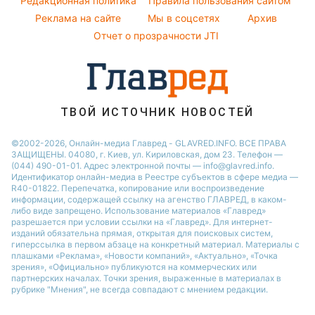
Редакционная политика
Правила пользования сайтом
Ани Лорак
Реклама на сайте
Мы в соцсетях
Архив
Кейт Миддлтон
Отчет о прозрачности JTI
Алла Пугачева
ТВОЙ ИСТОЧНИК НОВОСТЕЙ
©2002-2026, Онлайн-медиа Главред - GLAVRED.INFO. ВСЕ ПРАВА
ЗАЩИЩЕНЫ. 04080, г. Киев, ул. Кириловская, дом 23. Телефон —
(044) 490-01-01. Адрес электронной почты — info@glavred.info.
Идентификатор онлайн-медиа в Реестре cубъектов в сфере медиа —
R40-01822.
Перепечатка, копирование или воспроизведение
информации, содержащей ссылку на агенство ГЛАВРЕД, в каком-
либо виде запрещено. Использование материалов «Главред»
разрешается при условии ссылки на «Главред». Для интернет-
изданий обязательна прямая, открытая для поисковых систем,
гиперссылка в первом абзаце на конкретный материал. Материалы с
плашками «Реклама», «Новости компаний», «Актуально», «Точка
зрения», «Официально» публикуются на коммерческих или
партнерских началах. Точки зрения, выраженные в материалах в
рубрике "Мнения", не всегда совпадают с мнением редакции.