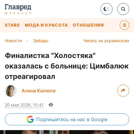
STARS
МОДА И КРАСОТА
ОТНОШЕНИЯ
Новости
›
Звёзды
Читать на украинском
Финалистка "Холостяка"
оказалась с больнице: Цимбалюк
отреагировал
Алена Кюпели
20 мая 2026, 15:41
Подпишитесь
на нас в Google