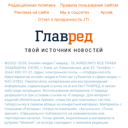
Виталий Козловский
Погода на завтра
Редакционная политика
Правила пользования сайтом
Новости Харькова
Реклама на сайте
Мы в соцсетях
Архив
Пылевая буря
Новости Полтавы
Отчет о прозрачности JTI
ТВОЙ ИСТОЧНИК НОВОСТЕЙ
©2002-2026, Онлайн-медиа Главред - GLAVRED.INFO. ВСЕ ПРАВА
ЗАЩИЩЕНЫ. 04080, г. Киев, ул. Кириловская, дом 23. Телефон —
(044) 490-01-01. Адрес электронной почты — info@glavred.info.
Идентификатор онлайн-медиа в Реестре cубъектов в сфере медиа —
R40-01822.
Перепечатка, копирование или воспроизведение
информации, содержащей ссылку на агенство ГЛАВРЕД, в каком-
либо виде запрещено. Использование материалов «Главред»
разрешается при условии ссылки на «Главред». Для интернет-
изданий обязательна прямая, открытая для поисковых систем,
гиперссылка в первом абзаце на конкретный материал. Материалы с
плашками «Реклама», «Новости компаний», «Актуально», «Точка
зрения», «Официально» публикуются на коммерческих или
партнерских началах. Точки зрения, выраженные в материалах в
рубрике "Мнения", не всегда совпадают с мнением редакции.