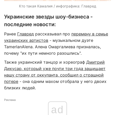
Кто такая Камалия / инфографика: Главред
Украинские звезды шоу-бизнеса -
последние новости:
Ранее
Главред
рассказывал про
перемену в семье
украинских артистов
- музыкальном дуэте
TamerlanAlena. Алена Омаргалиева призналась,
почему "их пути немного разошлись".
Также украинский танцор и хореограф
Дмитрий
Дикусар, который уже почти три года защищает
нашу страну от оккупанта, сообщил о страшной
потере
- она одним махом отобрала у него двоих
близких людей.
Реклама
ad