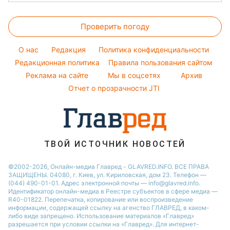
Новости Житомира
Магнитные бури
Напитки
Ольга Сумская
Все о сале
Народные приметы
Новости Одессы
Погода на сегодня
Праздничное меню
Проверить погоду
Стирка
Все о шоу-бизнесе
Новости Харькова
Погода на завтра
Уборка
O нас
Редакция
Политика конфиденциальности
Пылевая буря
Комнатные растения
Редакционная политика
Правила пользования сайтом
Реклама на сайте
Мы в соцсетях
Архив
Авто
Отчет о прозрачности JTI
ТВОЙ ИСТОЧНИК НОВОСТЕЙ
©2002-2026, Онлайн-медиа Главред - GLAVRED.INFO. ВСЕ ПРАВА
ЗАЩИЩЕНЫ. 04080, г. Киев, ул. Кириловская, дом 23. Телефон —
(044) 490-01-01. Адрес электронной почты — info@glavred.info.
Идентификатор онлайн-медиа в Реестре cубъектов в сфере медиа —
R40-01822.
Перепечатка, копирование или воспроизведение
информации, содержащей ссылку на агенство ГЛАВРЕД, в каком-
либо виде запрещено. Использование материалов «Главред»
разрешается при условии ссылки на «Главред». Для интернет-