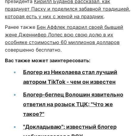
президента
Кирилл Буданов рассказал, как
празднует Пасху и поделился забавной традицией,
которая есть у них с женой на праздник
.
Ранее также
Бен Аффлек подарил своей бывшей
жене Дженнифер Лопес всю свою долю в их
особняке стоимостью 60 миллионов долларов
совершенно бесплатно.
Вас также может заинтересовать:
Блогер из Николаева стал лучший
автором TikTok - чем он известен
Блогер-беглец Волошин язвительно
ответил на розыск ТЦК: "Что же
такое?"
"Докладываю": известный блогер