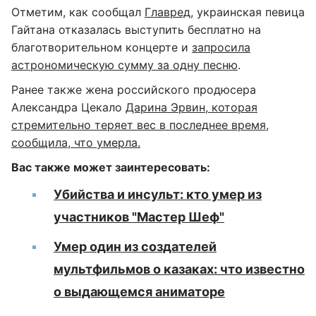
Отметим, как сообщал
Главред
, украинская певица
Гайтана отказалась выступить бесплатно на
благотворительном концерте и
запросила
астрономическую сумму за одну песню
.
Ранее также жена российского продюсера
Александра Цекало
Дарина Эрвин, которая
стремительно теряет вес в последнее время,
сообщила, что умерла.
Вас также может заинтересовать:
Убийства и инсульт: кто умер из
участников "Мастер Шеф"
Умер один из создателей
мультфильмов о казаках: что известно
о выдающемся аниматоре