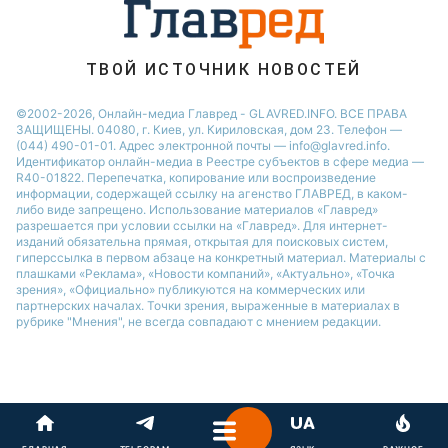
ТВОЙ ИСТОЧНИК НОВОСТЕЙ
©2002-2026, Онлайн-медиа Главред - GLAVRED.INFO. ВСЕ ПРАВА
ЗАЩИЩЕНЫ. 04080, г. Киев, ул. Кириловская, дом 23. Телефон —
(044) 490-01-01. Адрес электронной почты — info@glavred.info.
Идентификатор онлайн-медиа в Реестре cубъектов в сфере медиа —
R40-01822.
Перепечатка, копирование или воспроизведение
информации, содержащей ссылку на агенство ГЛАВРЕД, в каком-
либо виде запрещено. Использование материалов «Главред»
разрешается при условии ссылки на «Главред». Для интернет-
изданий обязательна прямая, открытая для поисковых систем,
гиперссылка в первом абзаце на конкретный материал. Материалы с
плашками «Реклама», «Новости компаний», «Актуально», «Точка
зрения», «Официально» публикуются на коммерческих или
партнерских началах. Точки зрения, выраженные в материалах в
рубрике "Мнения", не всегда совпадают с мнением редакции.