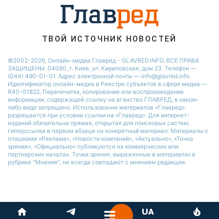
ТВОЙ ИСТОЧНИК НОВОСТЕЙ
©2002-2026, Онлайн-медиа Главред - GLAVRED.INFO. ВСЕ ПРАВА
ЗАЩИЩЕНЫ. 04080, г. Киев, ул. Кириловская, дом 23. Телефон —
(044) 490-01-01. Адрес электронной почты — info@glavred.info.
Идентификатор онлайн-медиа в Реестре cубъектов в сфере медиа —
R40-01822.
Перепечатка, копирование или воспроизведение
информации, содержащей ссылку на агенство ГЛАВРЕД, в каком-
либо виде запрещено. Использование материалов «Главред»
разрешается при условии ссылки на «Главред». Для интернет-
изданий обязательна прямая, открытая для поисковых систем,
гиперссылка в первом абзаце на конкретный материал. Материалы с
плашками «Реклама», «Новости компаний», «Актуально», «Точка
зрения», «Официально» публикуются на коммерческих или
партнерских началах. Точки зрения, выраженные в материалах в
рубрике "Мнения", не всегда совпадают с мнением редакции.