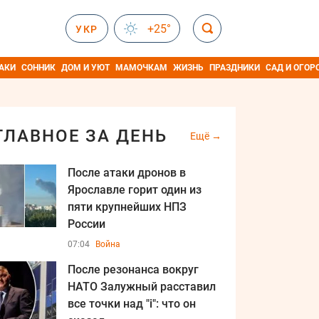
+25°
УКР
АКИ
СОННИК
ДОМ И УЮТ
МАМОЧКАМ
ЖИЗНЬ
ПРАЗДНИКИ
САД И ОГОР
ГЛАВНОЕ ЗА ДЕНЬ
Ещё
После атаки дронов в
Ярославле горит один из
пяти крупнейших НПЗ
России
07:04
Война
После резонанса вокруг
НАТО Залужный расставил
все точки над "i": что он