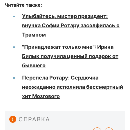
Читайте также:
Улыбайтесь, мистер президент:
внучка Софии Ротару засэлфилась с
Трампом
"Принадлежат только мне": Ирина
Билык получила ценный подарок от
бывшего
Перепела Ротару: Сердючка
неожиданно исполнила бессмертный
хит Мозгового
СПРАВКА