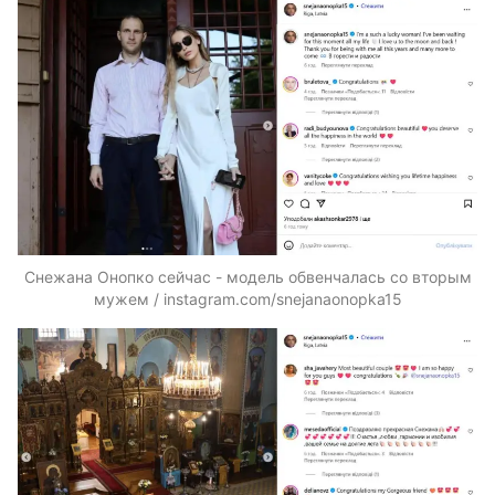
Снежана Онопко сейчас - модель обвенчалась со вторым
мужем / instagram.com/snejanaonopka15