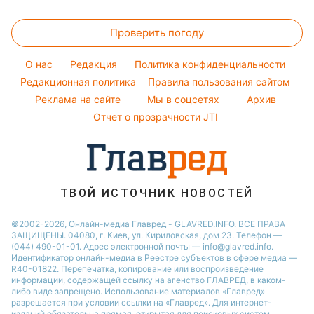
Денежная помощь
Напитки
Новости Полтавы
Прогноз погоды
Стирка
Филипп Киркоров
Тарифы
Праздничное меню
Проверить погоду
Магнитные бури
Комнатные растения
Елена Зеленская
Курс валют
Погода на сегодня
Ани Лорак
O нас
Редакция
Политика конфиденциальности
Погода на завтра
Редакционная политика
Правила пользования сайтом
Кейт Миддлтон
Реклама на сайте
Мы в соцсетях
Архив
Пылевая буря
Алла Пугачева
Отчет о прозрачности JTI
ТВОЙ ИСТОЧНИК НОВОСТЕЙ
©2002-2026, Онлайн-медиа Главред - GLAVRED.INFO. ВСЕ ПРАВА
ЗАЩИЩЕНЫ. 04080, г. Киев, ул. Кириловская, дом 23. Телефон —
(044) 490-01-01. Адрес электронной почты — info@glavred.info.
Идентификатор онлайн-медиа в Реестре cубъектов в сфере медиа —
R40-01822.
Перепечатка, копирование или воспроизведение
информации, содержащей ссылку на агенство ГЛАВРЕД, в каком-
либо виде запрещено. Использование материалов «Главред»
разрешается при условии ссылки на «Главред». Для интернет-
изданий обязательна прямая, открытая для поисковых систем,