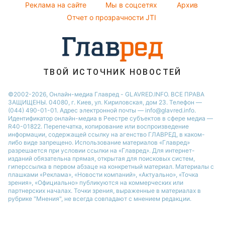
Реклама на сайте
Мы в соцсетях
Архив
Пылевая буря
Отчет о прозрачности JTI
ТВОЙ ИСТОЧНИК НОВОСТЕЙ
©2002-2026, Онлайн-медиа Главред - GLAVRED.INFO. ВСЕ ПРАВА
ЗАЩИЩЕНЫ. 04080, г. Киев, ул. Кириловская, дом 23. Телефон —
(044) 490-01-01. Адрес электронной почты — info@glavred.info.
Идентификатор онлайн-медиа в Реестре cубъектов в сфере медиа —
R40-01822.
Перепечатка, копирование или воспроизведение
информации, содержащей ссылку на агенство ГЛАВРЕД, в каком-
либо виде запрещено. Использование материалов «Главред»
разрешается при условии ссылки на «Главред». Для интернет-
изданий обязательна прямая, открытая для поисковых систем,
гиперссылка в первом абзаце на конкретный материал. Материалы с
плашками «Реклама», «Новости компаний», «Актуально», «Точка
зрения», «Официально» публикуются на коммерческих или
партнерских началах. Точки зрения, выраженные в материалах в
рубрике "Мнения", не всегда совпадают с мнением редакции.