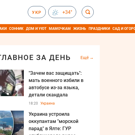
+34°
УКР
АКИ
СОННИК
ДОМ И УЮТ
МАМОЧКАМ
ЖИЗНЬ
ПРАЗДНИКИ
САД И ОГОР
ГЛАВНОЕ ЗА ДЕНЬ
Ещё
"Зачем вас защищать":
мать военного избили в
автобусе из-за языка,
детали скандала
18:20
Украина
Украина устроила
оккупантам "морской
парад" в Ялте: ГУР