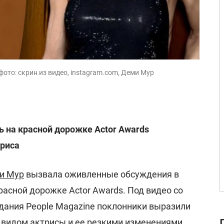
фото: скрин из видео, instagram.com, Деми Мур
 на красной дорожке Actor Awards
триса
и Мур
вызвала оживленные обсуждения в
расной дорожке Actor Awards. Под видео со
дания People Magazine поклонники выразили
видом актрисы и ее резкими изменениями.