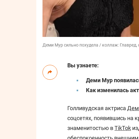
Деми Мур сильно похудела / коллаж: Главред, 
Вы узнаете:
Деми Мур появилась
Как изменилась ак
Голливудская актриса
Дем
соцсетях, появившись на к
знаменитостью в
TikTok
из
обеспокоенность внешним 