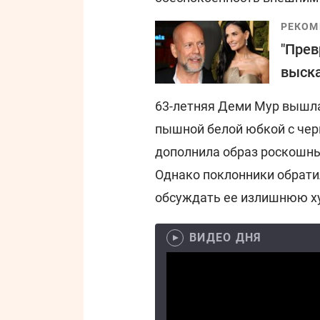
РЕКОМ
"Прев
выска
63-летняя Деми Мур вышла
пышной белой юбкой с чер
дополнила образ роскошны
Однако поклонники обрати
обсуждать ее излишнюю х
ВИДЕО ДНЯ