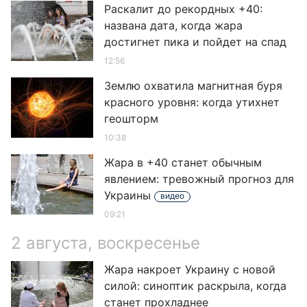
Раскалит до рекордных +40:
названа дата, когда жара
достигнет пика и пойдет на спад
12:56
Землю охватила магнитная буря
красного уровня: когда утихнет
геошторм
10:38
Жара в +40 станет обычным
явлением: тревожный прогноз для
Украины
видео
09:21
2 августа, воскресенье
Жара накроет Украину с новой
силой: синоптик раскрыла, когда
станет прохладнее