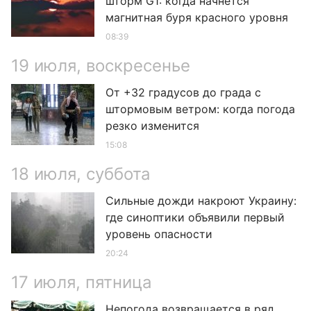
шторм G1: когда начнётся
магнитная буря красного уровня
08:39
19 июля, воскресенье
От +32 градусов до града с
штормовым ветром: когда погода
резко изменится
15:08
18 июля, суббота
Сильные дожди накроют Украину:
где синоптики объявили первый
уровень опасности
20:24
17 июля, пятница
Непогода возвращается в ряд