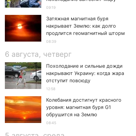
09:19
Затяжная магнитная буря
накрывает Землю: как долго
продлится геомагнитный шторм
08:39
6 августа, четверг
Похолодание и сильные дожди
накрывают Украину: когда жара
отступит повсюду
12:58
Колебания достигнут красного
уровня: магнитная буря G1
обрушится на Землю
08:45
5 августа, среда