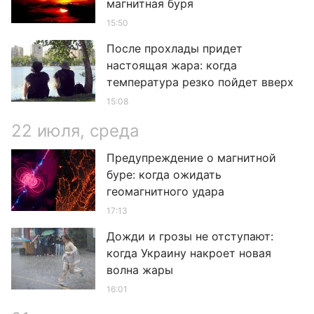
магнитная буря
15:50
После прохлады придет
настоящая жара: когда
температура резко пойдет вверх
15:08
22 июля, среда
Предупреждение о магнитной
буре: когда ожидать
геомагнитного удара
17:13
Дожди и грозы не отступают:
когда Украину накроет новая
волна жары
16:01