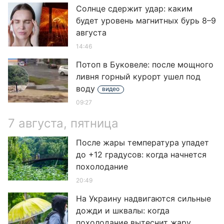
Солнце сдержит удар: каким
будет уровень магнитных бурь 8–9
августа
14:46
Потоп в Буковеле: после мощного
ливня горный курорт ушел под
воду
видео
09:27
7 августа, пятница
После жары температура упадет
до +12 градусов: когда начнется
похолодание
20:49
На Украину надвигаются сильные
дожди и шквалы: когда
похолодание вытеснит жару