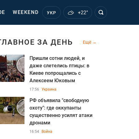
ОЕ
WEEKEND
+22°
УКР
ГЛАВНОЕ ЗА ДЕНЬ
Ещё
Пришли сотни людей, и
даже слетелись птицы: в
Киеве попрощались с
Алексеем Юковым
17:56
Украина
РФ объявила "свободную
охоту": где оккупанты
существенно усилят атаки
дронами
16:54
Война