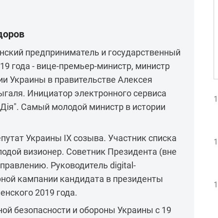
доров
инский предприниматель и государственный
019 года - вице-премьер-министр, министр
и Украины в правительстве Алексея
ыгаля. Инициатор электронного сервиса
1
"Дія". Самый молодой министр в истории
утат Украины IX созыва. Участник списка
1
олодой визионер. Советник Президента (вне
равлению. Руководитель digital-
ной кампании кандидата в президенты
1
нского 2019 года.
ой безопасности и обороны Украины с 19