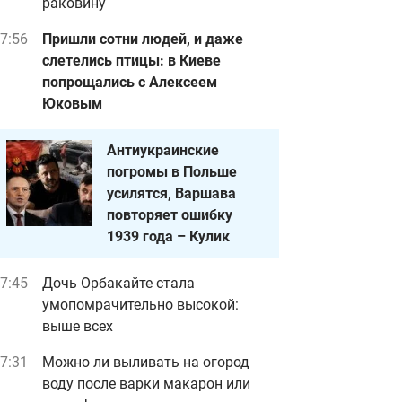
раковину
7:56
Пришли сотни людей, и даже
слетелись птицы: в Киеве
попрощались с Алексеем
Юковым
Антиукраинские
погромы в Польше
усилятся, Варшава
повторяет ошибку
1939 года – Кулик
7:45
Дочь Орбакайте стала
умопомрачительно высокой:
выше всех
7:31
Можно ли выливать на огород
воду после варки макарон или