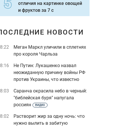
отличия на картинке овощей
и фруктов за 7 с
ПОСЛЕДНИЕ НОВОСТИ
8:22
Меган Маркл уличили в сплетнях
про короля Чарльза
8:16
Не Путин: Лукашенко назвал
неожиданную причину войны РФ
против Украины, что известно
8:03
Саранча окрасила небо в черный:
"библейская буря" напугала
россиян
видео
8:02
Растворит жир за одну ночь: что
нужно вылить в забитую