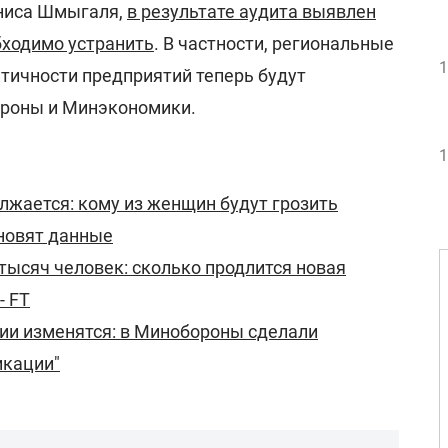
ениса Шмыгаля,
в результате аудита выявлен
бходимо устранить
. В частности, региональные
1
итичности предприятий теперь будут
ороны и Минэкономики.
1
жается: кому из женщин будут грозить
новят данные
 тысяч человек: сколько продлится новая
- FT
ии изменятся: в Минобороны сделали
икации"