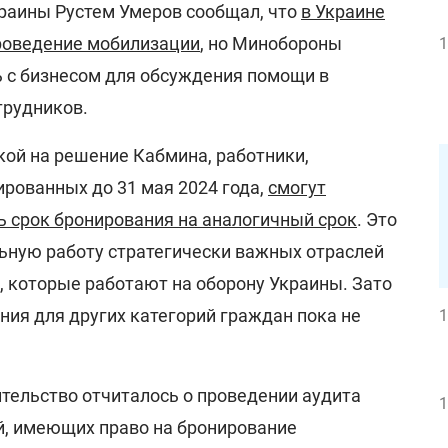
раины Рустем Умеров сообщал, что
в Украине
роведение мобилизации
, но Минобороны
1
ь с бизнесом для обсуждения помощи в
трудников.
кой на решение Кабмина, работники,
ированных до 31 мая 2024 года,
смогут
ь срок бронирования на аналогичный срок
. Это
ьную работу стратегически важных отраслей
х, которые работают на оборону Украины. Зато
ния для других категорий граждан пока не
1
вительство отчиталось о проведении аудита
1
й, имеющих право на бронирование