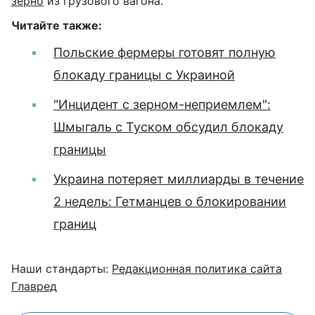
зерно
из грузового вагона.
Читайте также:
Польские фермеры готовят полную
блокаду границы с Украиной
"Инцидент с зерном-неприемлем":
Шмыгаль с Туском обсудил блокаду
границы
Украина потеряет миллиарды в течение
2 недель: Гетманцев о блокировании
границ
Наши стандарты:
Редакционная политика сайта
Главред