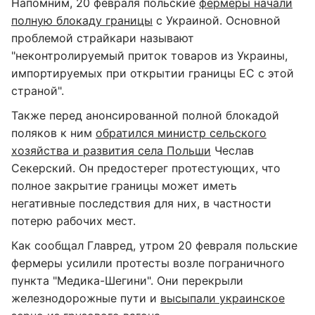
Напомним, 20 февраля польские
фермеры начали
полную блокаду границы
с Украиной. Основной
проблемой страйкари называют
"неконтролируемый приток товаров из Украины,
импортируемых при открытии границы ЕС с этой
страной".
Также перед анонсированной полной блокадой
поляков к ним
обратился министр сельского
хозяйства и развития села Польши
Чеслав
Секерский. Он предостерег протестующих, что
полное закрытие границы может иметь
негативные последствия для них, в частности
потерю рабочих мест.
Как сообщал Главред, утром 20 февраля польские
фермеры усилили протесты возле пограничного
пункта "Медика-Шегини". Они перекрыли
железнодорожные пути и
высыпали украинское