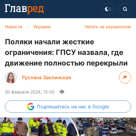
Новости
›
Украина
Читать на украинском
Поляки начали жесткие
ограничения: ГПСУ назвала, где
движение полностью перекрыли
Руслана Заклинская
20 февраля 2024, 15:00
Подпишитесь
на нас в Google