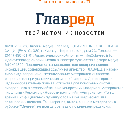
Ольга Сумская
Отчет о прозрачности JTI
Праздничное меню
Филипп Киркоров
ТВОЙ ИСТОЧНИК НОВОСТЕЙ
©2002-2026, Онлайн-медиа Главред - GLAVRED.INFO. ВСЕ ПРАВА
ЗАЩИЩЕНЫ. 04080, г. Киев, ул. Кириловская, дом 23. Телефон —
(044) 490-01-01. Адрес электронной почты — info@glavred.info.
Идентификатор онлайн-медиа в Реестре cубъектов в сфере медиа —
R40-01822.
Перепечатка, копирование или воспроизведение
информации, содержащей ссылку на агенство ГЛАВРЕД, в каком-
либо виде запрещено. Использование материалов «Главред»
разрешается при условии ссылки на «Главред». Для интернет-
изданий обязательна прямая, открытая для поисковых систем,
гиперссылка в первом абзаце на конкретный материал. Материалы с
плашками «Реклама», «Новости компаний», «Актуально», «Точка
зрения», «Официально» публикуются на коммерческих или
партнерских началах. Точки зрения, выраженные в материалах в
рубрике "Мнения", не всегда совпадают с мнением редакции.