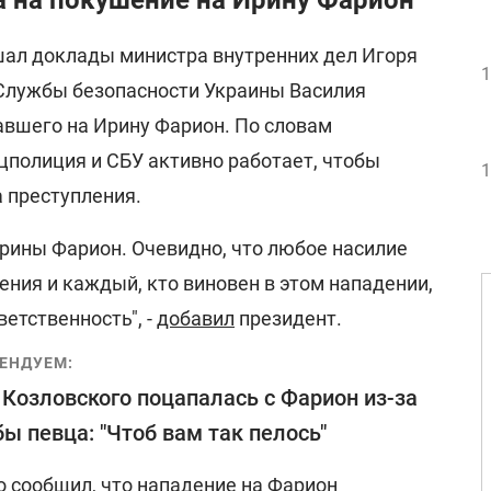
а на покушение на Ирину Фарион
ал доклады министра внутренних дел Игоря
1
Службы безопасности Украины Василия
вшего на Ирину Фарион. По словам
цполиция и СБУ активно работает, чтобы
1
 преступления.
Ирины Фарион. Очевидно, что любое насилие
ния и каждый, кто виновен в этом нападении,
етственность", -
добавил
президент.
ЕНДУЕМ:
Козловского поцапалась с Фарион из-за
ы певца: "Чтоб вам так пелось"
 сообщил, что нападение на Фарион