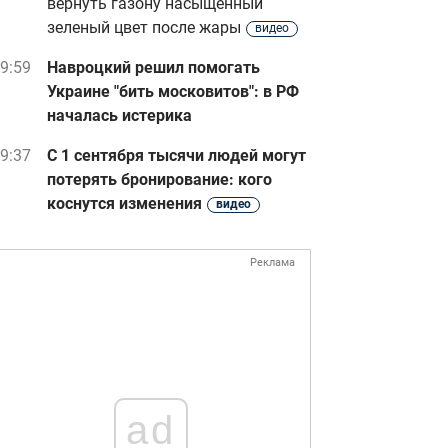
вернуть газону насыщенный
зеленый цвет после жары
видео
9:59
Навроцкий решил помогать
Украине "бить московитов": в РФ
началась истерика
9:37
С 1 сентября тысячи людей могут
потерять бронирование: кого
коснутся изменения
видео
Реклама
ad