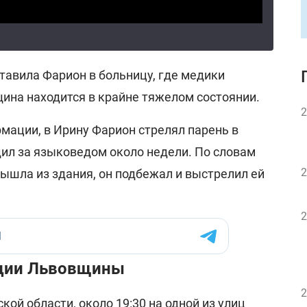
тавила Фарион в больницу, где медики
щина находится в крайне тяжелом состоянии.
2
мации, в Ирину Фарион стрелял парень в
едил за языковедом около недели. По словам
2
ышла из здания, он подбежал и выстрелил ей
2
иции Львовщины
2
ой области, около 19:30 на одной из улиц