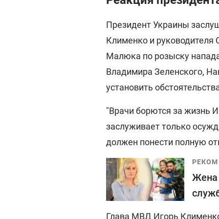
Реакция президент
Президент Украины заслуш
Клименко и руководителя 
Малюка по розыску напада
Владимира Зеленского, На
установить обстоятельства
"Врачи борются за жизнь 
заслуживает только осужде
должен понести полную отв
РЕКОМ
Жена 
служб
Глава МВД Игорь Клименко