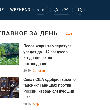
ОЕ
WEEKEND
+29°
УКР
ГЛАВНОЕ ЗА ДЕНЬ
Ещё
После жары температура
упадет до +12 градусов:
когда начнется
похолодание
20:49
Синоптик
Сенат США одобрил закон о
"адских" санкциях против
России: назван следующий
шаг
20:35
Мир