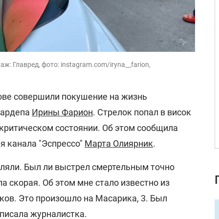
: Главред, фото: instagram.com/iryna__farion,
вове совершили покушение на жизнь
-нардепа
Ирины Фарион
. Стрелок попал в висок
 критическом состоянии. Об этом сообщила
я канала "Эспрессо"
Марта Олиярник
.
еляли. Был ли выстрел смертельным точно
ла скорая. Об этом мне стало известно из
ков. Это произошло на Масарика, 3. Был
написала журналистка.