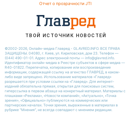
Отчет о прозрачности JTI
ТВОЙ ИСТОЧНИК НОВОСТЕЙ
©2002-2026, Онлайн-медиа Главред - GLAVRED.INFO. ВСЕ ПРАВА
ЗАЩИЩЕНЫ. 04080, г. Киев, ул. Кириловская, дом 23. Телефон —
(044) 490-01-01. Адрес электронной почты — info@glavred.info.
Идентификатор онлайн-медиа в Реестре cубъектов в сфере медиа —
R40-01822.
Перепечатка, копирование или воспроизведение
информации, содержащей ссылку на агенство ГЛАВРЕД, в каком-
либо виде запрещено. Использование материалов «Главред»
разрешается при условии ссылки на «Главред». Для интернет-
изданий обязательна прямая, открытая для поисковых систем,
гиперссылка в первом абзаце на конкретный материал. Материалы с
плашками «Реклама», «Новости компаний», «Актуально», «Точка
зрения», «Официально» публикуются на коммерческих или
партнерских началах. Точки зрения, выраженные в материалах в
рубрике "Мнения", не всегда совпадают с мнением редакции.