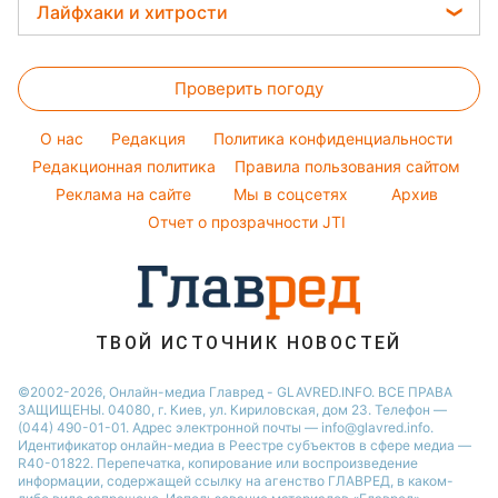
Прогноз погоды
Легкие десерты
Лайфхаки и хитрости
Новости Харькова
Оптические иллюзии
Новости моды
София Ротару
Магнитные бури
Напитки
Новости Полтавы
Все о сале
Народные приметы
Ольга Сумская
Погода на сегодня
Праздничное меню
Новости Сум
Проверить погоду
Стирка
Все о шоу-бизнесе
Филипп Киркоров
Погода на завтра
Новости Черкассы
Уборка
O нас
Редакция
Политика конфиденциальности
Пылевая буря
Новости Ровно
Комнатные растения
Редакционная политика
Правила пользования сайтом
Реклама на сайте
Мы в соцсетях
Архив
Авто
Отчет о прозрачности JTI
ТВОЙ ИСТОЧНИК НОВОСТЕЙ
©2002-2026, Онлайн-медиа Главред - GLAVRED.INFO. ВСЕ ПРАВА
ЗАЩИЩЕНЫ. 04080, г. Киев, ул. Кириловская, дом 23. Телефон —
(044) 490-01-01. Адрес электронной почты — info@glavred.info.
Идентификатор онлайн-медиа в Реестре cубъектов в сфере медиа —
R40-01822.
Перепечатка, копирование или воспроизведение
информации, содержащей ссылку на агенство ГЛАВРЕД, в каком-