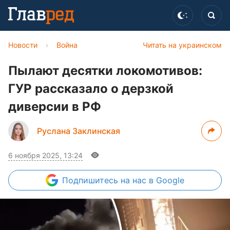
Новости
›
Война
Читать на украинском
Пылают десятки локомотивов:
ГУР рассказало о дерзкой
диверсии в РФ
Руслана Заклинская
6 ноября 2025, 13:24
Подпишитесь
на нас в Google