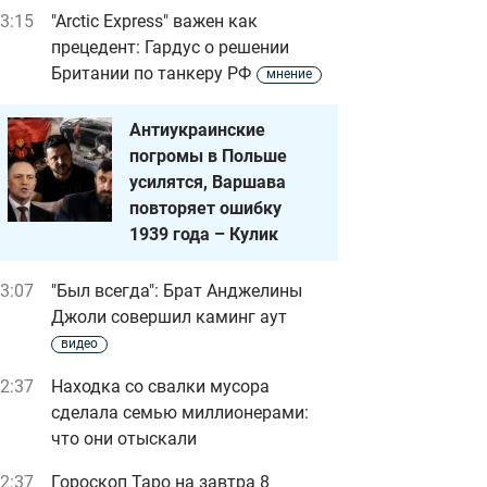
3:15
"Arctic Express" важен как
прецедент: Гардус о решении
Британии по танкеру РФ
мнение
Антиукраинские
погромы в Польше
усилятся, Варшава
повторяет ошибку
1939 года – Кулик
3:07
"Был всегда": Брат Анджелины
Джоли совершил каминг аут
видео
2:37
Находка со свалки мусора
сделала семью миллионерами:
что они отыскали
2:37
Гороскоп Таро на завтра 8