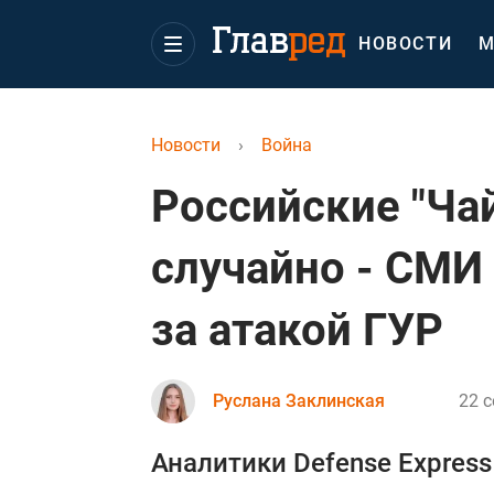
НОВОСТИ
М
Новости
›
Война
Российские "Ча
случайно - СМИ 
за атакой ГУР
Руслана Заклинская
22 с
Аналитики Defense Express