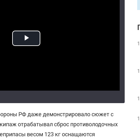
1
1
1
бороны РФ даже демонстрировало сюжет с
1
 экипаж отрабатывал сброс противолодочных
оеприпасы весом 123 кг оснащаются