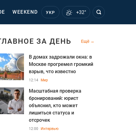
ОЕ
WEEKEND
+32°
УКР
ГЛАВНОЕ ЗА ДЕНЬ
Ещё
В домах задрожали окна: в
Москве прогремел громкий
взрыв, что известно
12:14
Мир
Масштабная проверка
бронирований: юрист
объяснил, кто может
лишиться статуса и
отсрочек
12:00
Интервью