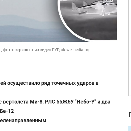
 фото: скриншот из видео ГУР, uk.wikipedia.org
ней осуществило ряд точечных ударов в
вертолета Ми-8, РЛС 55Ж6У "Небо-У" и два
Бе-12
 целенаправленным