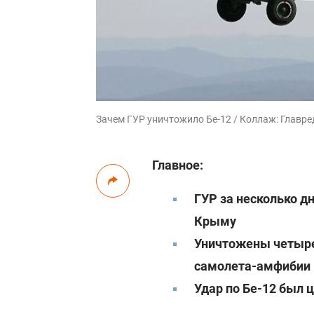
Зачем ГУР уничтожило Бе-12 / Коллаж: Главред,
Главное:
ГУР за несколько д
Крыму
Уничтожены четыре 
самолета-амфибии 
Удар по Бе-12 был