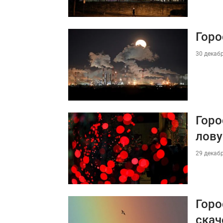
Горо
30 декабр
Горо
лову
29 декабр
Горо
скач