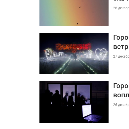
28 декабр
Горо
встр
27 декабр
Горо
вопл
26 декабр