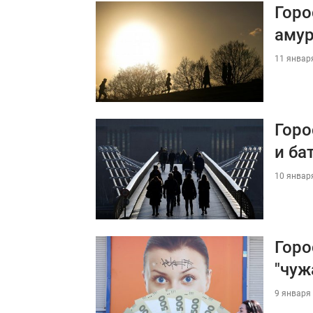
Горо
амур
11 января
Горо
и ба
10 января
Горо
"чуж
9 января 