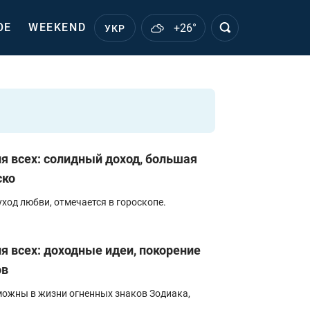
ОЕ
WEEKEND
+26°
УКР
ля всех: солидный доход, большая
ско
ход любви, отмечается в гороскопе.
ля всех: доходные идеи, покорение
ов
можны в жизни огненных знаков Зодиака,