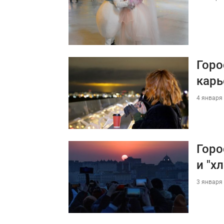
Горо
карь
4 января 
Горо
и "х
3 января 