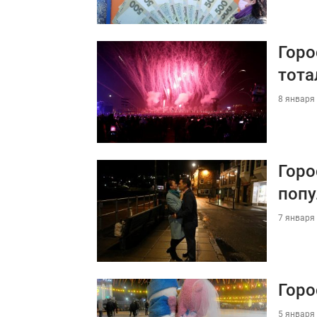
Горо
тота
8 января 
Горо
попу
7 января 
Горо
5 января 