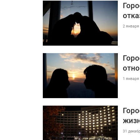
Горо
отка
2 января 
Горо
отн
1 января 
Горо
жиз
31 декабр