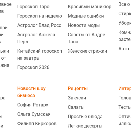
ивное
Все о
Гороскоп Таро
Красивый маникюр
ив
Стир
Гороскоп на неделю
Модные ошибки
Убор
Астролог Влад Росс
Новости моды
при
Комн
ий
Астролог Анжела
Советы от Андре
расте
ь
Перл
Тана
Авто
рыли
Китайский гороскоп
Женские стрижки
 от
на завтра
ужна
Гороскоп 2026
Новости шоу
Рецепты
Инте
бизнеса
тра
Закуски
Голо
София Ротару
Салаты
Тесты
Ольга Сумская
ы
Простые блюда
Опти
Филипп Киркоров
иллю
ри
Легкие десерты