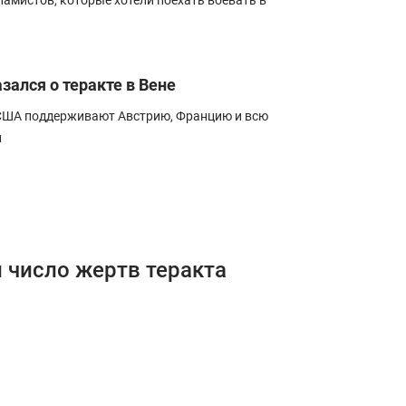
ламистов, которые хотели поехать воевать в
зался о теракте в Вене
о США поддерживают Австрию, Францию и всю
и
и число жертв теракта