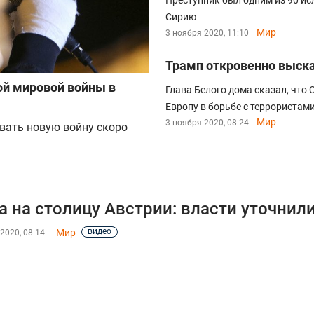
Преступник был одним из 90 ис
Сирию
Мир
3 ноября 2020, 11:10
Трамп откровенно выска
ой мировой войны в
Глава Белого дома сказал, чт
Европу в борьбе с террористам
Мир
3 ноября 2020, 08:24
вать новую войну скоро
а на столицу Австрии: власти уточнил
видео
Мир
2020, 08:14