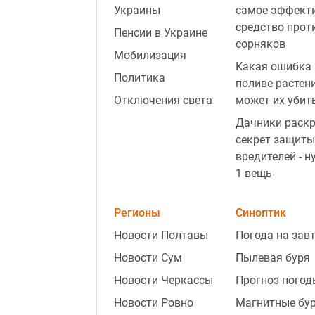
Украины
самое эффект
средство прот
Пенсии в Украине
сорняков
Мобилизация
Какая ошибка 
Политика
поливе растен
Отключения света
может их убит
Дачники раск
секрет защиты
вредителей - н
1 вещь
Регионы
Синоптик
Новости Полтавы
Погода на зав
Новости Сум
Пылевая буря
Новости Черкассы
Прогноз погод
Новости Ровно
Магнитные бу