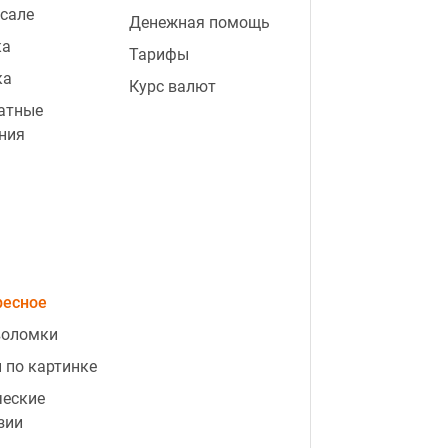
 сале
Денежная помощь
ка
Тарифы
ка
Курс валют
атные
ния
ресное
воломки
 по картинке
ческие
зии