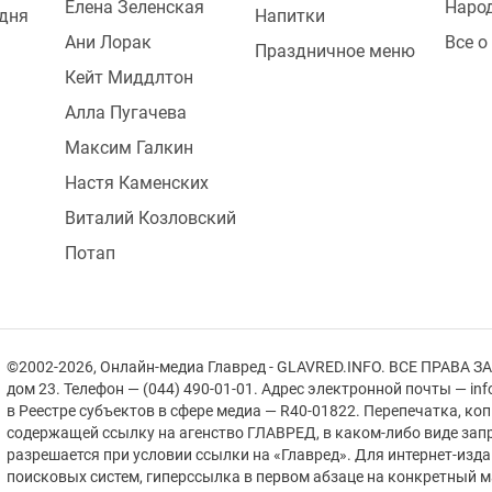
Елена Зеленская
Наро
одня
Напитки
Ани Лорак
Все о
Праздничное меню
Кейт Миддлтон
Алла Пугачева
Максим Галкин
Настя Каменских
Виталий Козловский
Потап
©2002-2026, Онлайн-медиа Главред - GLAVRED.INFO. ВСЕ ПРАВА ЗА
дом 23. Телефон — (044) 490-01-01. Адрес электронной почты — in
в Реестре cубъектов в сфере медиа — R40-01822.
Перепечатка, ко
содержащей ссылку на агенство ГЛАВРЕД, в каком-либо виде зап
разрешается при условии ссылки на «Главред». Для интернет-изд
поисковых систем, гиперссылка в первом абзаце на конкретный 