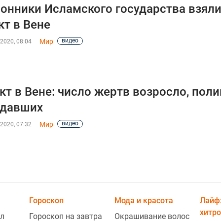
онники Исламского государства взяли
кт в Вене
видео
Мир
2020, 08:04
кт в Вене: число жертв возросло, пол
адавших
видео
Мир
2020, 07:32
Гороскоп
Мода и красота
Лайф
хитро
л
Гороскоп на завтра
Окрашивание волос