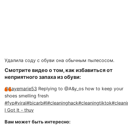
Удалила соду с обуви она обычным пылесосом.
Смотрите видео о том, как избавиться от
неприятного запаха из обуви:
@kayemarie53
Replying to @A&y_os how to keep your
shoes smelling fresh
#fyp
#viral
#bicarb
#l
#cleaninghack
#cleaningtiktok
#clean
I Got It - thuy
Вам может быть интересно: