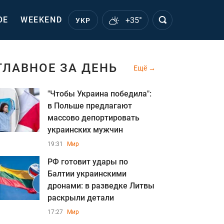
ОЕ
WEEKEND
+35°
УКР
ГЛАВНОЕ ЗА ДЕНЬ
Ещё
"Чтобы Украина победила":
в Польше предлагают
массово депортировать
украинских мужчин
19:31
Мир
РФ готовит удары по
Балтии украинскими
дронами: в разведке Литвы
раскрыли детали
17:27
Мир