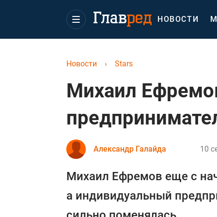
НОВОСТИ
М
Новости
›
Stars
Михаил Ефремов
предпринимате
Александр Галайда
10 с
Михаил Ефремов еще с нача
а индивидуальный предпри
сильно поменялась.