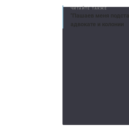
ЧИТАЙТЕ ТАКЖЕ
"Пашаев меня подста
адвокате и колонии