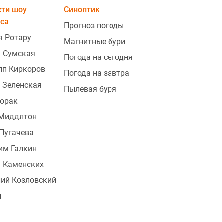
сти шоу
Синоптик
еса
Прогноз погоды
я Ротару
Магнитные бури
а Сумская
Погода на сегодня
пп Киркоров
Погода на завтра
 Зеленская
8:05
"Не морю себя голодом":
Пылевая буря
Лорак
супермодель Victoria's Secret
раскрыла свой секрет
 Миддлтон
Пугачева
8:00
Известный украинский актер
рассказал, сколько можно
им Галкин
заработать на съемках
я Каменских
7:44
Тысячи ос захватили квартиру
ий Козловский
мужчины: хозяин не спит уже 10
п
дней
7:27
РФ готовит удары по Балтии