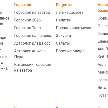
Гороскоп
Рецепты
Ново
бизн
л
Гороскоп на завтра
Легкие десерты
ивное
Софи
Гороскоп 2026
Напитки
ив
Ольг
Гороскоп Таро
Праздничное меню
Фили
Гороскоп на неделю
Закуски
при
Елена
ий
Астролог Влад Росс
Салаты
1
ь
Ани 
Астролог Анжела
Простые блюда
рыли
Перл
Кейт
 от
Китайский гороскоп
Алла 
1
ужна
на завтра
Макс
Наст
1
Витал
Пота
1