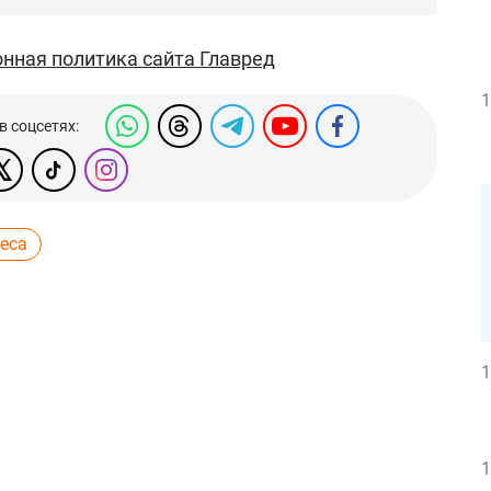
нная политика сайта Главред
1
в соцсетях:
еса
1
1