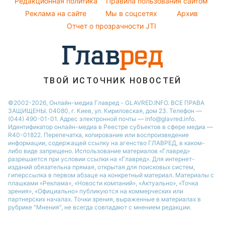
Редакционная политика
Правила пользования сайтом
Кейт Миддлтон
Реклама на сайте
Мы в соцсетях
Архив
Пылевая буря
Алла Пугачева
Отчет о прозрачности JTI
ТВОЙ ИСТОЧНИК НОВОСТЕЙ
©2002-2026, Онлайн-медиа Главред - GLAVRED.INFO. ВСЕ ПРАВА
ЗАЩИЩЕНЫ. 04080, г. Киев, ул. Кириловская, дом 23. Телефон —
(044) 490-01-01. Адрес электронной почты — info@glavred.info.
Идентификатор онлайн-медиа в Реестре cубъектов в сфере медиа —
R40-01822.
Перепечатка, копирование или воспроизведение
информации, содержащей ссылку на агенство ГЛАВРЕД, в каком-
либо виде запрещено. Использование материалов «Главред»
разрешается при условии ссылки на «Главред». Для интернет-
изданий обязательна прямая, открытая для поисковых систем,
гиперссылка в первом абзаце на конкретный материал. Материалы с
плашками «Реклама», «Новости компаний», «Актуально», «Точка
зрения», «Официально» публикуются на коммерческих или
партнерских началах. Точки зрения, выраженные в материалах в
рубрике "Мнения", не всегда совпадают с мнением редакции.