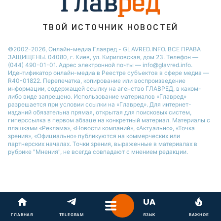
ТВОЙ ИСТОЧНИК НОВОСТЕЙ
©2002-2026, Онлайн-медиа Главред - GLAVRED.INFO. ВСЕ ПРАВА
ЗАЩИЩЕНЫ. 04080, г. Киев, ул. Кириловская, дом 23. Телефон —
(044) 490-01-01. Адрес электронной почты — info@glavred.info.
Идентификатор онлайн-медиа в Реестре cубъектов в сфере медиа —
R40-01822.
Перепечатка, копирование или воспроизведение
информации, содержащей ссылку на агенство ГЛАВРЕД, в каком-
либо виде запрещено. Использование материалов «Главред»
разрешается при условии ссылки на «Главред». Для интернет-
изданий обязательна прямая, открытая для поисковых систем,
гиперссылка в первом абзаце на конкретный материал. Материалы с
плашками «Реклама», «Новости компаний», «Актуально», «Точка
зрения», «Официально» публикуются на коммерческих или
партнерских началах. Точки зрения, выраженные в материалах в
рубрике "Мнения", не всегда совпадают с мнением редакции.
ГЛАВНАЯ
TELEGRAM
ЯЗЫК
ВАЖНОЕ