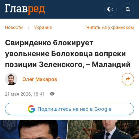
Новости
›
Украина
Читать на украинском
Свириденко блокирует
увольнение Болоховца вопреки
позиции Зеленского, – Маландий
Олег Макаров
21 мая 2026, 18:41
Подпишитесь
на нас в Google