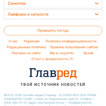
Головоломки
Алла Пугачева
Синоптик
Новости Одессы
Простые блюда
Модные ошибки
Тесты по картинке
Максим Галкин
Новости Харькова
Прогноз погоды
Легкие десерты
Лайфхаки и хитрости
Оптические иллюзии
Настя Каменских
Новости Полтавы
Магнитные бури
Напитки
Все о сале
Народные приметы
Виталий Козловский
Новости Сум
Погода на сегодня
Праздничное меню
Проверить погоду
Уборка
Все о шоу-бизнесе
Потап
Новости Черкассы
Погода на завтра
Стирка
София Ротару
O нас
Редакция
Политика конфиденциальности
Пылевая буря
Авто
Редакционная политика
Правила пользования сайтом
Ольга Сумская
Реклама на сайте
Мы в соцсетях
Архив
Комнатные растения
Филипп Киркоров
Отчет о прозрачности JTI
ТВОЙ ИСТОЧНИК НОВОСТЕЙ
©2002-2026, Онлайн-медиа Главред - GLAVRED.INFO. ВСЕ ПРАВА
ЗАЩИЩЕНЫ. 04080, г. Киев, ул. Кириловская, дом 23. Телефон —
(044) 490-01-01. Адрес электронной почты — info@glavred.info.