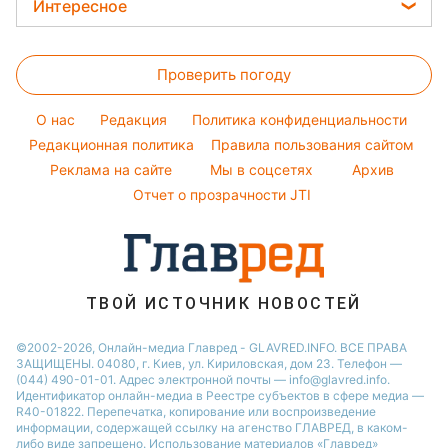
Новости Харькова
Цены на продукты
Интересное
Красивый маникюр
Настя Каменских
Новости Полтавы
Головоломки
Модные ошибки
Виталий Козловский
Новости Львова
Проверить погоду
Тесты по картинке
Новости моды
Потап
Новости Сум
Оптические иллюзии
Советы от Андре Тана
O нас
Редакция
Политика конфиденциальности
Новости Днепра
Народные приметы
Редакционная политика
Правила пользования сайтом
Новости Черкассы
Реклама на сайте
Мы в соцсетях
Архив
Все о шоу-бизнесе
Новости Тернополя
Отчет о прозрачности JTI
Новости Ровно
Новости Житомира
Новости Запорожья
ТВОЙ ИСТОЧНИК НОВОСТЕЙ
Новости Одессы
©2002-2026, Онлайн-медиа Главред - GLAVRED.INFO. ВСЕ ПРАВА
ЗАЩИЩЕНЫ. 04080, г. Киев, ул. Кириловская, дом 23. Телефон —
(044) 490-01-01. Адрес электронной почты — info@glavred.info.
Идентификатор онлайн-медиа в Реестре cубъектов в сфере медиа —
R40-01822.
Перепечатка, копирование или воспроизведение
информации, содержащей ссылку на агенство ГЛАВРЕД, в каком-
либо виде запрещено. Использование материалов «Главред»